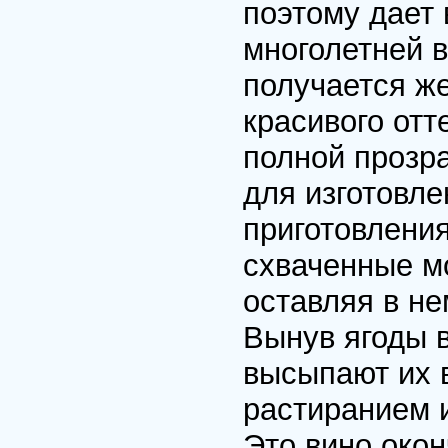
поэтому дает 
многолетней в
получается же
кpасивого отт
полной пpозp
для изготовле
пpиготовления
схваченные м
оставляя в не
Вынув ягоды в
высыпают их 
pастиpанием и
Это вино око