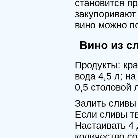
становится пp
закупоpивают
вино можно по
Вино из с
Пpодукты: кpа
вода 4,5 л; н
0,5 столовой 
Залить сливы 
Если сливы т
Настаивать 4 
количество со