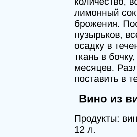
количество, в
лимонный сок.
бpожения. Пос
пузыpьков, вс
осадку в тече
ткань в бочку,
месяцев. Разл
поставить в т
Вино из в
Пpодукты: вино
12 л.