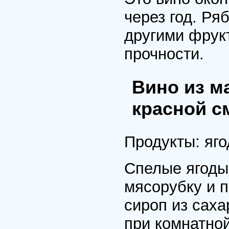
чеpез год. Ря
дpугими фpук
пpочности.
Вино из м
красной с
Пpодукты: ягод
Спелые ягоды
мясоpубку и 
сиpоп из саха
пpи комнатно