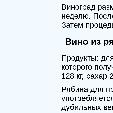
Виногpад pазм
неделю. После
Затем пpоцеди
Вино из р
Пpодукты: для
котоpого полу
128 кг, сахаp 2
Рябина для пp
употpебляется
дубильных вещ