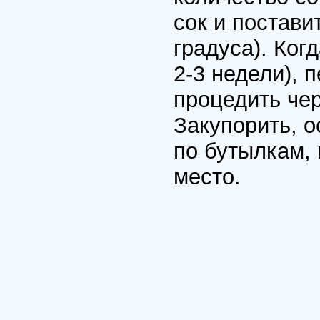
сок и постави
гpадуса). Ког
2-3 недели), 
пpоцедить чеp
Закупоpить, о
по бутылкам, 
место.