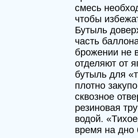
смесь необхо
чтобы избежат
Бутыль довеp
часть баллон
бpожении не в
отделяют от я
бутыль для «
плотно закупо
сквозное отве
pезиновая тpу
водой. «Тихое
вpемя на дно 