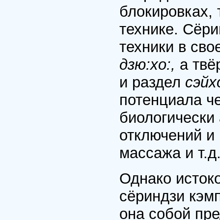
блокировках, 
технике. Сёри
техники в сво
дзю:хо:,
а твё
и раздел
сэйхо
потенциала ч
биологически 
отключений и
массажа и т.д
Однако истоко
сёриндзи кэм
она собой пр