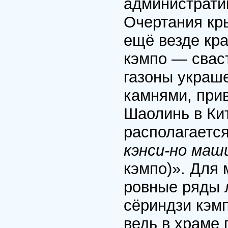
администрати
Очертания кр
ещё везде кр
кэмпо — свас
газоны украш
камнями, при
Шаолинь в Кит
располагаетс
кэнси-но маш
кэмпо)». Для 
ровные ряды 
сёриндзи кэмп
ведь в храме