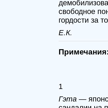
демобилизова
свободное пон
гордости за т
Е.К.
Примечания
1
Гэта —
японс
сандалии на 