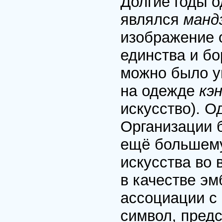
Долгие годы о
являлся
манд
изображение 
единства и б
можно было у
на одежде
кэ
искусство). О
Организации 
ещё большему
искусства во 
в качестве э
ассоциации с
символ, пред