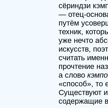
сёриндзи кэмп
— отец-основ
путём усовер
техник, котор
уже нечто аб
искусств, поэ
считать имен
прочтение на
а слово
кэмпо
«способ», то 
Существуют и
содержащие в