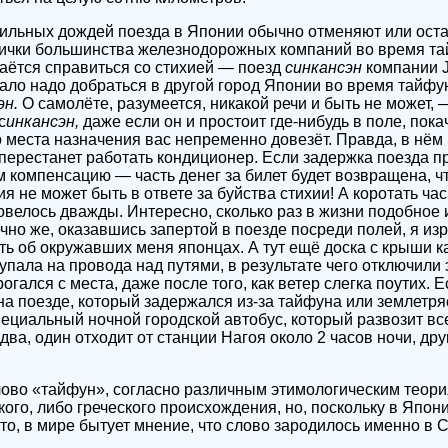
сильных дождей поезда в Японии обычно отменяют или ост
ички большинства железнодорожных компаний во время тай
аётся справиться со стихией — поезд
синкансэн
компании J
тало надо добраться в другой город Японии во время тайфун
эн.
О самолёте, разумеется, никакой речи и быть не может, —
с
инкансэн,
даже если он и простоит где-нибудь в поле, пока
до места назначения вас непременно довезёт. Правда, в нём
 перестанет работать кондиционер. Если задержка поезда п
 компенсацию — часть денег за билет будет возвращена, ч
я не может быть в ответе за буйства стихии! А коротать час
велось дважды. Интересно, сколько раз в жизни подобное
но же, оказавшись запертой в поезде посреди полей, я из
ть об окружавших меня японцах. А тут ещё доска с крыши к
пала на провода над путями, в результате чего отключили 
рогался с места, даже после того, как ветер слегка поутих.
на поезде, который задержался из-за тайфуна или землетряс
пециальный ночной городской автобус, который развозит вс
два, один отходит от станции Нагоя около 2 часов ночи, друг
лово «тайфун», согласно различным этимологическим теор
ского, либо греческого происхождения, но, поскольку в Япо
то, в мире бытует мнение, что слово зародилось именно в 