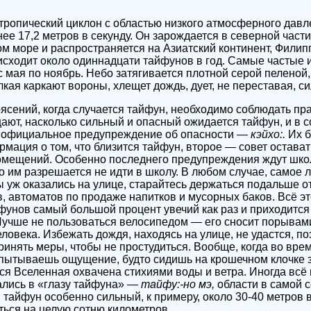
ропический циклон с областью низкого атмосферного давле
ее 17,2 метров в секунду. Он зарождается в северной части
м море и распространяется на Азиатский континент, Филип
сходит около одиннадцати тайфунов в год. Самые частые 
с мая по ноябрь. Небо затягивается плотной серой пеленой
лкая каркают вороны, хлещет дождь, дует, не переставая, с
рясений, когда случается тайфун, необходимо соблюдать пр
ют, насколько сильный и опасный ожидается тайфун, и в с
 официальное предупреждение об опасности —
кэйхо:.
Их б
мация о том, что близится тайфун, второе — совет остават
омещений. Особенно последнего предупреждения ждут школ
что им разрешается не идти в школу. В любом случае, самое
 уж оказались на улице, старайтесь держаться подальше о
, автоматов по продаже напитков и мусорных баков. Всё э
йфунов самый большой процент увечий как раз и приходится
учше не пользоваться велосипедом — его сносит порывами
ловека. Избежать дождя, находясь на улице, не удастся, по
ринять меры, чтобы не простудиться. Вообще, когда во вре
спытываешь ощущение, будто сидишь на крошечном клочке 
я Вселенная охвачена стихиями воды и ветра. Иногда всё в
зались в «глазу тайфуна» —
тайфу:-но мэ,
области в самой 
и тайфун особенно сильный, к примеру, около 30-40 метров в 
ться на целую сотню километров.