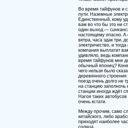
Во время тайфунов и 
пути. Наземные электр
Единственный, кому уд
вам во что бы это ни с
один выход — с
инканс
настоящему опасно. А 
ветра, часа эдак три, 
электричество, и тогда
компания выплатит вам
удивляло, ведь компани
время тайфунов мне до
обычный японец? Конеч
чего нельзя было сказа
деревянного строения у
поезд очень долго не т
на станцию заполночь 
станции иногда ждёт с
Нагоя таких автобусов 
очень кстати.
Между прочим, само с
китайского, либо араб
приходят наиболее час
солнца.