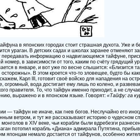
йфуна в японских городах стоит страшная духота. Уже и б
ится ураган. В детских садах и школах заранее отменяют за
 передавать информацию о надвигающемся тайфуне, прис
 номер, в зависимости от того, каким по счёту грядущий ур
нается в январе, и вот уже по весне слышится: «Близится т
 осторожны». В этом кроется что-то зловещее, будто бы как
кажем, Карл III, готовит своё войско для нападения на остр
е, огромный, вода достигает ему лишь по колено, и развева
го правителя. То, что тайфун именно приходит, а не случа
нию, выражено и в японском языке. Говорят:
«Тайфу: га ку
ии — тайфун не иначе, как гнев богов. Неслучайно его ино
ным ветром, и тут же рассказывают историю о чудесном с
 монголов в XIV веке, чьи корабли были вдребезги разнесе
раган потопил корабль «Диана» адмирала Путятина, прибы
им японцам немало достается от тайфунов, особенно жите