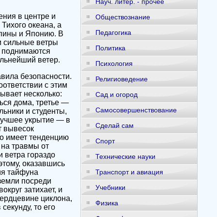
Науч. литер. - прочее
ния в центре и
Обществознание
 Тихого океана, а
Педагогика
пины и Японию. В
и сильные ветры
Политика
, поднимаются
ильнейший ветер.
Психология
авила безопасности.
Религиоведение
оответствии с этим
ывает несколько:
Сад и огород
ься дома, третье —
Самосовершенствование
ьники и студенты,
 лучшее укрытие — в
Сделай сам
т вывесок
то имеет тенденцию
Спорт
 на травмы от
 ветра гораздо
Технические науки
этому, оказавшись
мя тайфуна
Транспорт и авиация
земли посреди
Учебники
округ затихает, и
сердцевине циклона,
Физика
секунду, то его