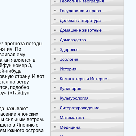
Геология и география
Государство и право
Деловая литература
Домашние животные
Домоводство
ез прогноза погоды
нятия. По
Здоровье
ваивая ему
Зоология
аган является в
айфун номер 3,
История
ой-нибудь
овную страну. И вот
Компьютеры и Интернет
ется по ветру
ется, подобно
Кулинария
ру»
(«Тайфун
Культурология
Литературоведение
гда называют
пасении японских
Математика
ны сильным ветром.
вшего в Японию с
Медицина
лям южного острова