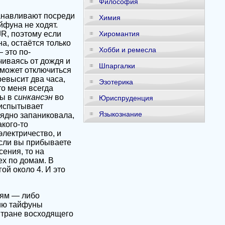
Философия
анавливают посреди
Химия
фуна не ходят.
R, поэтому если
Хиромантия
а, остаётся только
Хобби и ремесла
 это по-
чиваясь от дождя и
Шпаргалки
 может отключиться
ревысит два часа,
Эзотерика
то меня всегда
ы в с
инкансэн
во
Юриспруденция
 испытывает
Языкознание
рядно запаниковала,
акого-то
электричество, и
 Если вы прибываете
ения, то на
ех по домам. В
ой около 4. И это
иям — либо
нию тайфуны
Стране восходящего