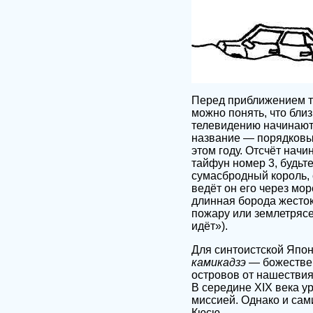
Перед приближением та
можно понять, что близ
телевидению начинают
название — порядковый
этом году. Отсчёт начи
тайфун номер 3, будьте
сумасбродный король, с
ведёт он его через мор
длинная борода жестоко
пожару или землетрясе
идёт»).
Для синтоистской Япон
камикадзэ
— божествен
островов от нашествия
В середине XIX века у
миссией. Однако и сам
Кюсю.