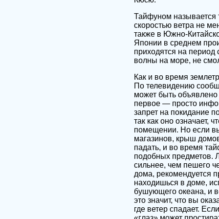
Тайфуном называется т
скоростью ветра не мен
также в Южно-Китайско
Японии в среднем прои
приходятся на период 
волны на море, не смо
Как и во время землет
По телевидению сообща
может быть объявлено
первое — просто инфор
запрет на покидание п
так как оно означает, 
помещении. Но если вы
магазинов, крыш домов
падать, и во время та
подобных предметов. Л
сильнее, чем пешего че
дома, рекомендуется п
находишься в доме, и
бушующего океана, и вс
это значит, что вы ока
где ветер спадает. Есл
«глаз» может простира