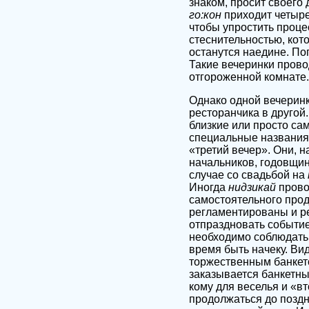
знаком, просит своего 
го:кон
приходит четыре 
чтобы упростить проце
стеснительностью, кот
останутся наедине. По
Такие вечеринки провод
отгороженной комнате.
Однако одной вечеринк
ресторанчика в другой.
близкие или просто са
специальные названи
«третий вечер». Они, 
начальников, годовщин
случае со свадьбой на
Иногда
нидзикай
прово
самостоятельного прод
регламентированы и ре
отпраздновать событие
необходимо соблюдать 
время быть начеку. Ви
торжественным банкето
заказывается банкетны
кому для веселья и «в
продолжаться до поздн