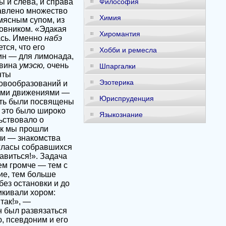
 и слева, и справа
Философия
тавлено множество
Химия
мясным супом, из
овником. «Эдакая
Хиромантия
ась. Именно
набэ
ся, что его
Хобби и ремесла
ин — для лимонада,
 вина
умэсю,
очень
Шпаргалки
нты
Эзотерика
ловообразований и
ыми движениями —
Юриспруденция
ать были посвящены
 это было широко
Языкознание
ьствовало о
ак мы прошли
ли — знакомства
гласы собравшихся
авиться!». Задача
ем громче — тем с
е, тем больше
без остановки и до
икивали хором:
так!», —
 был развязаться
ю, псевдоним и его