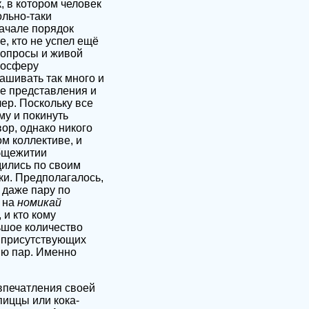
, в котором человек
ольно-таки
начале порядок
е, кто не успел ещё
вопросы и живой
мосферу
ашивать так много и
ые представления и
ер. Поскольку все
му и покинуть
ор, однако никого
м коллективе, и
бщежитии
дились по своим
ки. Предполагалось,
 даже пару по
 на
номикай
 и кто кому
ьшое количество
а присутствующих
ию пар. Именно
впечатления своей
иццы или кока-