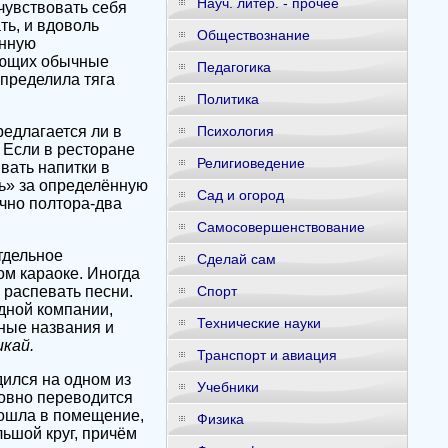
Науч. литер. - прочее
чувствовать себя
ть, и вдоволь
Обществознание
енную
ающих обычные
Педагогика
пределила тяга
Политика
едлагается ли в
Психология
 Если в ресторане
Религиоведение
вать напитки в
ь» за определённую
Сад и огород
ычно полтора-два
Самосовершенствование
тдельное
Сделай сам
ом караоке. Иногда
 распевать песни.
Спорт
дной компании,
Технические науки
ные названия и
кай.
Транспорт и авиация
ился на одном из
Учебники
овно переводится
вошла в помещение,
Физика
ьшой круг, причём