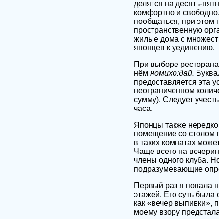
делятся на десять-пят
комфортно и свободно,
пообщаться, при этом
пространственную орг
жилые дома с множеств
японцев к уединению.
При выборе ресторана 
нём
номихо:дай.
Буквал
предоставляется эта у
неограниченном колич
сумму). Следует учест
часа.
Японцы также нередко 
помещение со столом п
в таких комнатах може
Чаще всего на вечерин
члены одного клуба. Н
подразумевающие опре
Первый раз я попала 
этажей. Его суть была
как «вечер выпивки», 
моему взору предстала