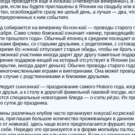
ногда проводятся ещё и
ёдзикай
(«четвёртая вечеринка»), и
общем, если вы будете приглашены в Японии на свадьбу или
во, освобождайте сразу же целый день, а лучше — два, чт
 приуроченных к ним событиях.
д собираются на вечеринку
бо:нэн-кай
— проводы старого г
кабря. Само слово
бомэнкай
означает «вечер, проводящийся
ти прошлого года». Обычный японец в среднем посещает о
ками фирмы, со старыми друзьями, с родителями, с сотов
 время
бо:-нэнкай
отпускают старые обиды, чтобы не брать и
омэнкай
участники иногда дарят друг другу памятные подарк
арение подарков-вещей на который отсутствует в Японии (
ткрытки, иногда дарят деньги). Обычно проводы старого го
многочисленными играми и викторинами. Она может провод
 в случае с родственниками и близкими друзьями.
ледует
синнэнкай
— празднование самого Нового года, ког
 друзья, а к столу в дорогой фамильной лаковой посуде, и
аются специальные новогодние блюда —
о-сэти рё:ри.
Их пр
о суток до праздника.
лены различных клубов часто организуют
кокусай ко:рю:кай
а, приглашая большое количество проживающих в данном 
е от
номикай,
здесь чаще всего предполагается фуршет, пр
себе. Нередко это организуется и в форме
мотиёри па:ти:
ую или купленную им еду или напитки. Если на вечеринке м