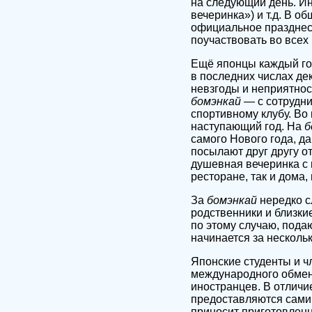
на следующий день. И
вечеринка») и т.д. В 
официальное празднест
поучаствовать во всех
Ещё японцы каждый го
в последних числах де
невзгоды и неприятнос
бомэнкай —
с сотрудни
спортивному клубу. Во
наступающий год. На
б
самого Нового года, д
посылают друг другу о
душевная вечеринка с 
ресторане, так и дома,
За
бомэнкай
нередко с
родственники и близкие
по этому случаю, под
начинается за нескольк
Японские студенты и ч
международного обмен
иностранцев. В отличи
предоставляются сами 
приносит приготовленн