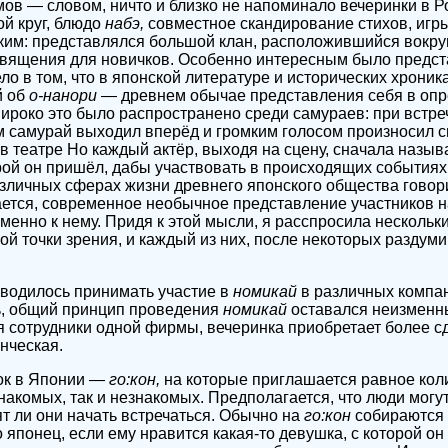
ов — словом, ничто и близко не напоминало вечеринки в Р
й круг, блюдо
набэ,
совместное скандирование стихов, игры.
ким: представлялся большой клан, расположившийся вокруг
вящения для новичков. Особенно интересным было предст
ло в том, что в японской литературе и исторических хроник
й об
о-нанори
— древнем обычае представления себя в оп
ироко это было распространено среди самураев: при встр
 самурай выходил вперёд и громким голосом произносил с
в театре Но каждый актёр, выходя на сцену, сначала назыв
орой он пришёл, дабы участвовать в происходящих событиях
зличных сферах жизни древнего японского общества говори
ается, современное необычное представление участников 
менно к нему. Придя к этой мысли, я расспросила нескольк
й точки зрения, и каждый из них, после некоторых раздуми
водилось принимать участие в
номикай
в различных компани
ь, общий принцип проведения
номикай
оставался неизменны
 сотрудники одной фирмы, вечеринка приобретает более 
нческая.
ок в Японии —
го:кон,
на которые приглашается равное кол
накомых, так и незнакомых. Предполагается, что люди могут
ят ли они начать встречаться. Обычно на
го:кон
собираются т
о японец, если ему нравится какая-то девушка, с которой о