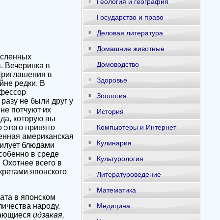
Геология и география
Государство и право
Деловая литература
Домашние животные
исленных
Домоводство
. Вечеринка в
 Приглашения в
Здоровье
йне редки. В
офессор
Зоология
 разу не были друг у
 не потчуют их
История
еда, которую вы
 этого принято
Компьютеры и Интернет
ленная американская
Кулинария
билует блюдами
собенно в среде
Культурология
 Охотнее всего в
екретами японского
Литературоведение
Математика
ата в японском
личества народу.
Медицина
ывающиеся
идзакая,