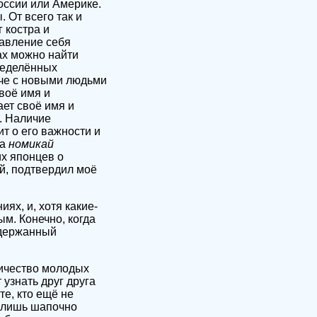
оссии или Америке.
 От всего так и
 костра и
авление себя
ах можно найти
ределённых
ече с новыми людьми
воё имя и
ает своё имя и
. Наличие
т о его важности и
на
номикай
их японцев о
й, подтвердил моё
ях, и, хотя какие-
м. Конечно, когда
сдержанный
ичество молодых
 узнать друг друга
е, кто ещё не
н лишь шапочно