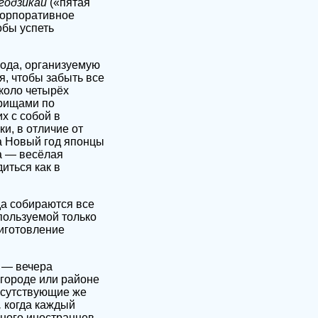
годзикай
(«пятая
 корпоративное
обы успеть
ода, организуемую
, чтобы забыть все
коло четырёх
арищами по
х с собой в
и, в отличие от
на Новый год японцы
да — весёлая
иться как в
да собираются все
спользуемой только
иготовление
— вечера
городе или районе
исутствующие же
,
когда каждый
ного иностранцев,