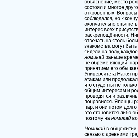
объяснение, место рожд
состоял и многое друг
откровенных. Вопросы 
соблюдался, но к концу
окончательно опьянет
интерес всех присутс
раскрепощённости. Ник
отвечать на столь бол
знакомства могут быть
сидели на полу, каждо
номикай
раньше времен
не обременяющий, наря
принятием его обычае
Университета Нагоя пр
этажам или продолжали
что студенты не только
общим интересам и род
проводятся и различные
понравился. Японцы р
пар, и они потом долго
это становится либо о
поэтому на
номикай
вс
Номикай
в общежитии 
связью с древними тра