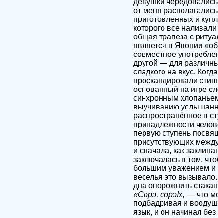
девушки чередовались 
от меня располагались
приготовленных и купле
которого все наливали
общая трапеза с риту
является в Японии «об
совместное употреблен
другой — для различны
сладкого на вкус. Когд
проскандировали стишо
основанный на игре с
синхронным хлопаньем
выучиванию услышанно
распространённое в ст
принадлежности челове
первую ступень посвящ
присутствующих между
и сначала, как заклин
заключалась в том, что
большим уважением и 
веселья это вызывало.
дна опорожнить стакан
«Сорэ, сорэ!»,
— что мо
подбадривая и воодуш
язык, и он начинал без