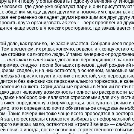
друга или подругу организовать подобную вечеринку. Иногда
человека, где двое уже образуют пару, и они присутствуют т
сс общения между двумя другими и помочь им справиться 
орая непременно овладеет двумя нравящимися друг другу л
просить друга организовать
го:кон
— верх проявления друж
ятся чаще всего в японских ресторанах, где заказывается 
ой дело, как правило, не заканчивается. Собравшиеся пере
 Тем временем, их ряды, конечно, редеют, и к концу остают
мые стойкие к алкоголю люди. У таких вечеринок-продолжен
я —
нидзикай
и
сандзикай,
дословно переводящиеся как «вт
например, следуют после больших приёмов, дней рождений
 фирм, свадеб, и на них остаются, в основном, знакомые м
нидзикай
присутствуют и жених с невестой, уже переодеты
дится и без виновников первоначального торжества, в каче
олжения банкета. Официальные приёмы в Японии почти все
дко дают человеку возможность полностью раскрепоститьс
, даже наоборот, они являются стрессовыми для их участник
этикет, определённую форму одежды, выступать с речью и и
димо, это и определило почти обязательное следование
нид
м. Такие вечеринки тоже чаще всего проводятся в ресторан
й зал, но рестораны стараются выбирать с неформальной о
торого вечера» мало, остаются на «третий вечер» —
сандзик
ей ночи, а иногда, после особенно торжественного события