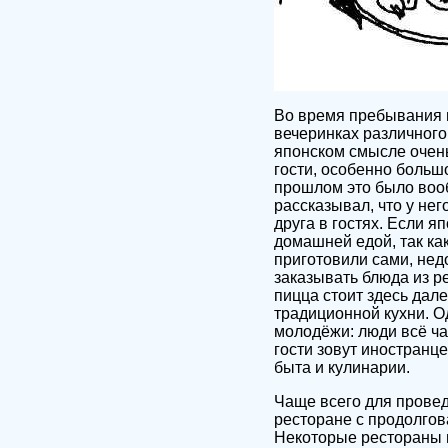
Во время пребывания 
вечеринках различног
японском смысле очень
гости, особенно больш
прошлом это было воо
рассказывал, что у него
друга в гостях. Если я
домашней едой, так ка
приготовили сами, нед
заказывать блюда из р
пицца стоит здесь дал
традиционной кухни. О
молодёжи: люди всё ча
гости зовут иностранце
быта и кулинарии.
Чаще всего для провед
ресторане с продолгов
Некоторые рестораны в