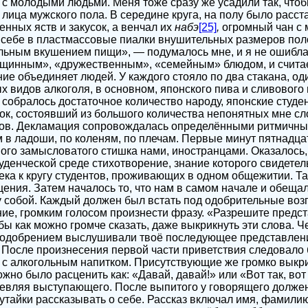
с молодыми людьми. Меня тоже сразу же усадили так, чтобы
 лица мужского пола. В середине круга, на полу было расс
нных яств и закусок, а венчал их
набэ
[25]
,
огромный чан с 
 себе в пластмассовые пиалки внушительных размеров пол
альным вкушением пищи», — подумалось мне, и я не ошибл
щинным», «дружественным», «семейным» блюдом, и считает
ие объединяет людей. У каждого стояло по два стакана, од
х видов алкоголя, в основном, японского пива и сливового
а собралось достаточное количество народу, японские студе
к, состоявший из большого количества непонятных мне с
лов. Декламация сопровождалась определёнными ритмичн
 в ладоши, по коленям, по плечам. Первые минут пятнадц
го замысловатого стишка нами, иностранцами. Оказалось,
уденческой среде стихотворение, знание которого свидетел
ка к кругу студентов, проживающих в одном общежитии. Т
ения. Затем началось то, что нам в самом начале и обеща
 собой. Каждый должен был встать под одобрительные воз
ание, громким голосом произнести фразу. «Разрешите предст
бы как можно громче сказать, даже выкрикнуть эти слова. Ч
одобрением выслушивали твоё последующее представлени
 После произнесения первой части приветствия следовало 
 с алкогольным напитком. Присутствующие же громко выкр
жно было расценить как: «Давай, давай!» или «Вот так, вот 
евляя выступающего. После выпитого у говорящего должен
 утайки рассказывать о себе. Рассказ включал имя, фамили