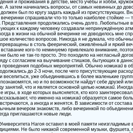
ения и проживания в детстве, место учёбы и хобби, кружок
ое. А затем начинались вопросы, от самых невинных до дов
должен был по кругу задать каждый из присутствующих. В
 вечеринки спрашивали что-то только наиболее стойкие — т
ь. Представления продолжались очень долго. Любопытные 
твующих к каждому человеку создавали непринуждённую ат
огда в жизни на обычной вечеринке не доводилось мне спр
ьшое количество вопросов. Никогда я не думала, что обычн
 превращены в столь феерический, оживлённый и яркий веч
е вставание кого-то неминуемо привлекало внимание, поэто
и было не так-то просто. Это походило на негласный догов
ду с согласием на выучивание стишков, бытующих в данно
в проведения подобных мероприятий. Обычно
номикай
в о
одолжались до 2-3 ночи, после чего присутствующие расхо
 веселиться, уже объединившись в более маленькие групп
 познакомятся, но и по возможности найдут себе друзей или
у занятий, что и является основной целью
номикай.
Иногда
 игры, в ходе которых выясняется, кто кого заинтересовал,
ассказывают, что именно на
номикай
образуется самое бол
 встречаются, а иногда и женятся. В зависимости от состав
бычным вечером знакомств, либо вечеринкой по объединен
егда приглашаются новые люди.
Университета Нагоя оставил в моей памяти неизгладимые 
дициями. Не было никакой современной музыки, фуршета, п