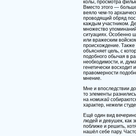
колы, просмотра фильм
Вместо этого — большо
веяло чем-то архаичес
проводящий обряд пос
каждым участником. Де
множество упоминани
ситуациях. Особенно ш
или вражеским войском
происхождение. Также 
объясняет цель, с кот
подобного обычая в ра
необходимости, и, дум
генетически восходит и
правомерности подобно
мнение.
Мне и впоследствии до
то элементы разнилис
на
номикай
собираются
характер, нежели студе
Ещё один вид вечерин
людей и девушек, как з
поближе и решить, хот
нашёл себе пару. Част