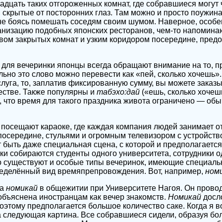
надцать таких отгороженных комнат, где собравшиеся могут 
 скрытые от посторонних глаз. Там можно и просто поужина
 не боясь помешать соседям своим шумом. Наверное, особ
анизацию подобных японских ресторанов, чем-то напомин
ом закрытых комнат и узким коридором посередине, предо
для вечеринки японцы всегда обращают внимание на то, пр
ьно это слово можно перевести как «пей, сколько хочешь».
слуга, то, заплатив фиксированную сумму, вы можете заказы
естве. Также популярны и
табэхо:дай
(«ешь, сколько хочеш
ь, что время для такого праздника живота ограничено — об
посещают караоке, где каждая компания людей занимает о
осередине, стульями и огромным телевизором с устройств
т быть даже специальная сцена, с которой и предполагается
ки собираются студенты одного университета, сотрудники о
о существуют и особые типы вечеринок, имеющие специаль
делённый вид времяпрепровождения. Вот, например,
номи
на
номикай
в общежитии при Университете Нагоя. Он провод
 объяснена иностранцам как вечер знакомств.
Номикай
досл
поэтому предполагается большое количество саке. Когда я 
 следующая картина. Все собравшиеся сидели, образуя бол