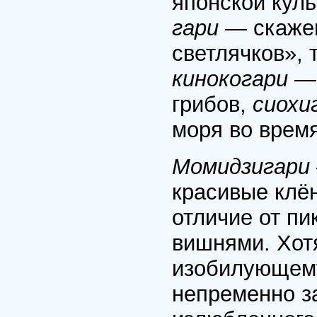
японской куль
гари —
скаже
светлячков», 
кинокогари
— 
грибов,
сиохи
моря во время
Момидзигари
красивые клён
отличие от п
вишнями. Хотя
изобилующему
непременно з