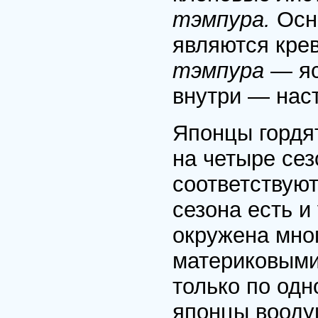
тэмпура.
Осн
являются крев
тэмпура
— яст
внутри — нас
Японцы гордят
на четыре сез
соответствую
сезона есть и
окружена мно
материковыми
только по одн
японцы вооду