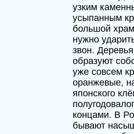
узким каменн
усыпанным кр
большой храм
нужно ударить
звон. Деревь
образуют соб
уже совсем к
оранжевые, н
японского кл
полугодовало
концами. В Р
бывают насыще