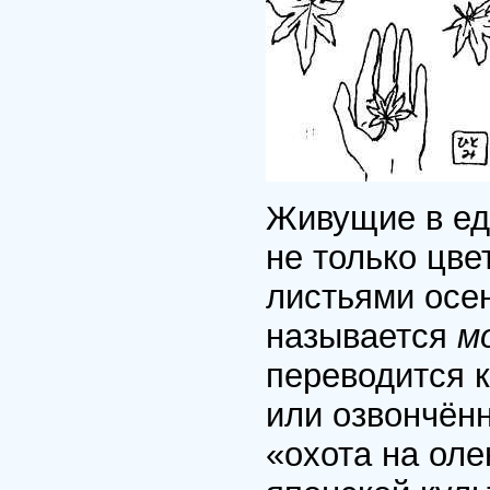
Живущие в ед
не только цв
листьями осен
называется
м
переводится 
или озвончён
«охота на ол