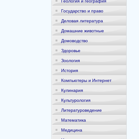
Геология и география
Государство и право
Деловая литература
Домашние животные
Домоводство
Здоровье
Зоология
История
Компьютеры и Интернет
Кулинария
Культурология
Литературоведение
Математика
Медицина