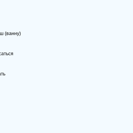
ш (ванну)
саться
ать