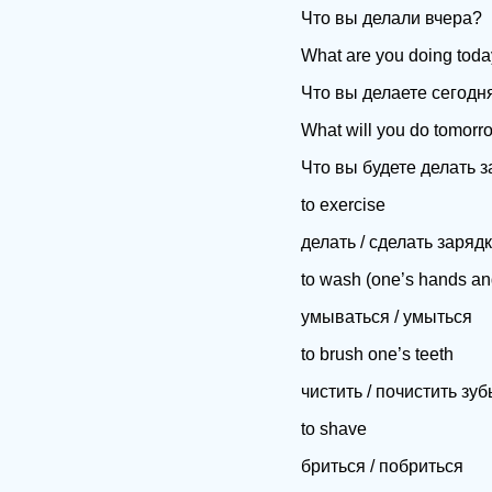
Что вы делали вчера?
What are you doing tod
Что вы делаете сегодн
What will you do tomorr
Что вы будете делать з
to exercise
делать / сделать зарядк
to wash (one’s hands an
умываться / умыться
to brush one’s teeth
чистить / почистить зуб
to shave
бриться / побриться