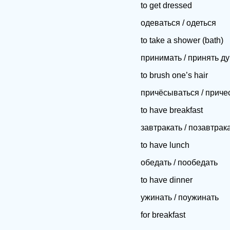
to get dressed
одеваться / одеться
to take a shower (bath)
принимать / принять ду
to brush one’s hair
причёсываться / приче
to have breakfast
завтракать / позавтрак
to have lunch
обедать / пообедать
to have dinner
ужинать / поужинать
for breakfast