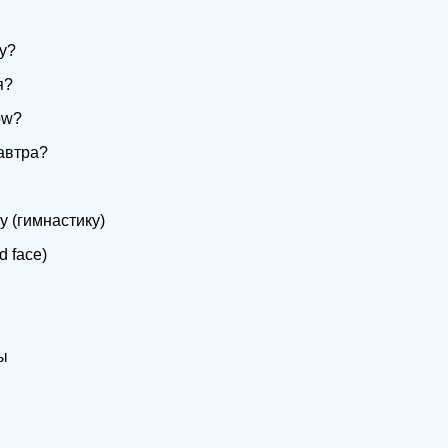
ay?
я?
ow?
автра?
у (гимнастику)
d face)
ы