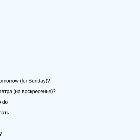
tomorrow (for Sunday)?
автра (на воскресенье)?
o do
лать
?