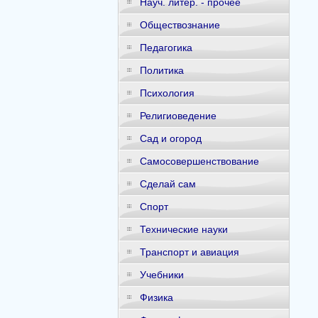
Науч. литер. - прочее
Обществознание
Педагогика
Политика
Психология
Религиоведение
Сад и огород
Самосовершенствование
Сделай сам
Спорт
Технические науки
Транспорт и авиация
Учебники
Физика