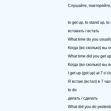
Слушайте, повторяйте,
to get up, to stand up, to 
вставать / встать
What time do you usuall
Когда (во сколько) вы 
What time did you get u
Когда (во сколько) вы 
I get up (got up) at 7 o’cl
Я встаю (встал) в 7 час
to do
делать / сделать
What did you do yesterd