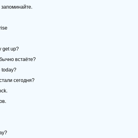
 запоминайте.
rise
y get up?
обычно встаёте?
p today?
встали сегодня?
ock.
ов.
ay?