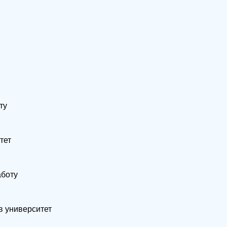
ту
тет
аботу
в университет