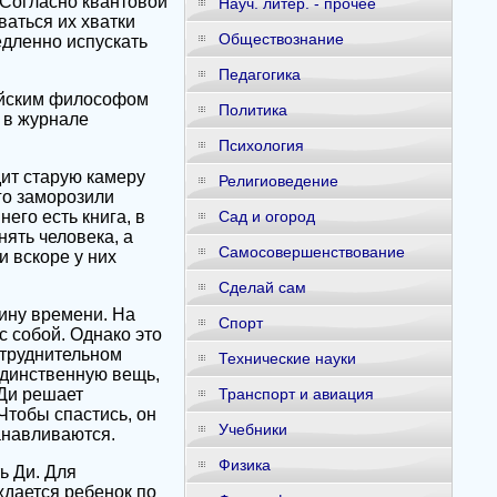
 Согласно квантовой
Науч. литер. - прочее
ваться их хватки
Обществознание
едленно испускать
Педагогика
лийским философом
Политика
 в журнале
Психология
дит старую камеру
Религиоведение
го заморозили
него есть книга, в
Сад и огород
нять человека, а
Самосовершенствование
и вскоре у них
Сделай сам
шину времени. На
Спорт
с собой. Однако это
атруднительном
Технические науки
единственную вещь,
 Ди решает
Транспорт и авиация
Чтобы спастись, он
Учебники
анавливаются.
Физика
ь Ди. Для
ждается ребенок по