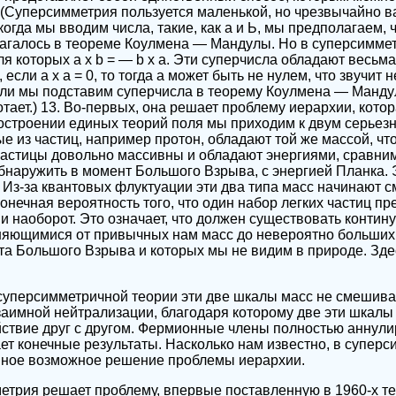
(Суперсимметрия пользуется маленькой, но чрезвычайно 
гда мы вводим числа, такие, как а и Ь, мы предполагаем, что
агалось в теореме Коулмена — Мандулы. Но в суперсимме
ля которых а х b = — b х а. Эти суперчисла обладают весь
если а х а = 0, то тогда а может быть не нулем, что звучит 
ли мы подставим суперчисла в теорему Коулмена — Мандул
тает.) 13. Во-первых, она решает проблему иерархии, котор
остроении единых теорий поля мы приходим к двум серье
е из частиц, например протон, обладают той же массой, чт
частицы довольно массивны и обладают энергиями, сравни
наружить в момент Большого Взрыва, с энергией Планка. 
 Из-за квантовых флуктуации эти два типа масс начинают 
онечная вероятность того, что один набор легких частиц пр
и наоборот. Это означает, что должен существовать контину
няющимися от привычных нам масс до невероятно больших
а Большого Взрыва и которых мы не видим в природе. Зде
 суперсимметричной теории эти две шкалы масс не смешив
аимной нейтрализации, благодаря которому две эти шкалы 
йствие друг с другом. Фермионные члены полностью аннул
дает конечные результаты. Насколько нам известно, в супер
нное возможное решение проблемы иерархии.
метрия решает проблему, впервые поставленную в 1960-х 