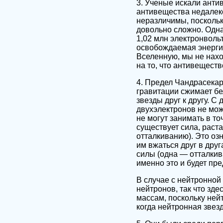
3. Ученые искали анти
антивещества недалеко
неразличимы, поскольк
довольно сложно. Одна
1,02 млн электронволь
освобождаемая энергия
Вселенную, мы не нахо
на то, что антивеществ
4. Предел Чандрасекар
гравитации сжимает бе
звезды друг к другу. С
двухэлектронов не мож
не могут занимать в то
существует сила, раст
отталкиванию). Это оз
им вжаться друг в друг
силы (одна — отталкив
именно это и будет пр
В случае с нейтронной
нейтронов, так что зд
массам, поскольку ней
когда нейтронная звез