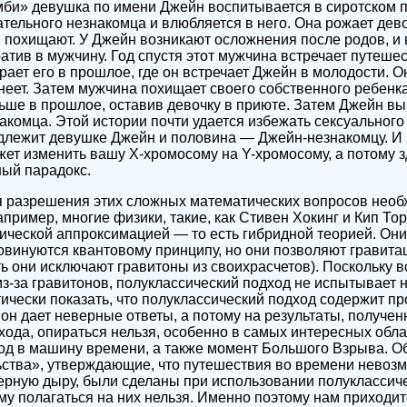
омби» девушка по имени Джейн воспитывается в сиротском
ательного незнакомца и влюбляется в него. Она рожает дево
 похищают. У Джейн возникают осложнения после родов, и
атив в мужчину. Год спустя этот мужчина встречает путеше
рает его в прошлое, где он встречает Джейн в молодости. 
неет. Затем мужчина похищает своего собственного ребенк
ше в прошлое, оставив девочку в приюте. Затем Джейн выр
акомца. Этой истории почти удается избежать сексуального
длежит девушке Джейн и половина — Джейн-незнакомцу. И 
ет изменить вашу Х-хромосому на Y-хромосому, а потому з
ный парадокс.
ля разрешения этих сложных математических вопросов необ
пример, многие физики, такие, как Стивен Хокинг и Кип Тор
ческой аппроксимацией — то есть гибридной теорией. Они
винуются квантовому принципу, но они позволяют гравита
ть они исключают гравитоны из своихрасчетов). Поскольку 
з-за гравитонов, полуклассический подход не испытывает н
чески показать, что полуклассический подход содержит пр
, он дает неверные ответы, а потому на результаты, получе
ода, опираться нельзя, особенно в самых интересных облас
од в машину времени, а также момент Большого Взрыва. О
ьства», утверждающие, что путешествия во времени невоз
черную дыру, были сделаны при использовании полуклассич
му полагаться на них нельзя. Именно поэтому нам приходит