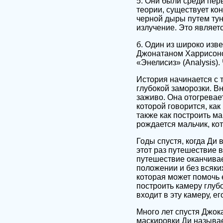
5. Они были среди пер
теории, существует кон
черной дыры путем тун
излучение. Это являет
б. Один из широко изв
Джонатаном Харрисоном
«Энелисиз» (Analysis)
История начинается с 
глубокой заморозки. В
заживо. Она отогревает 
которой говорится, как
также как построить ма
рождается мальчик, ко
Годы спустя, когда Ди 
этот раз путешествие в
путешествие оканчива
положении и без всяки
которая может помочь е
построить камеру глуб
входит в эту камеру, 
Много лет спустя Джок
маскировки Ди называе