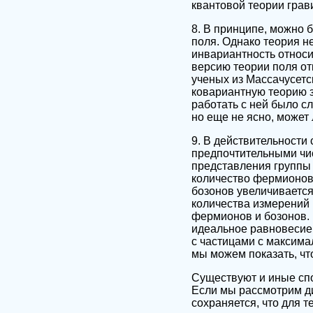
квантовой теории грави
8. В принципе, можно 
поля. Однако теория н
инвариантность относи
версию теории поля от
ученых из Массачусетск
ковариантную теорию з
работать с ней было с
но еще не ясно, может
9. В действительности
предпочтительными чис
представления группы 
количество фермионов 
бозонов увеличивается
количества измерений
фермионов и бозонов. 
идеальное равновесие 
с частицами с максимал
мы можем показать, чт
Существуют и иные спо
Если мы рассмотрим ди
сохраняется, что для т