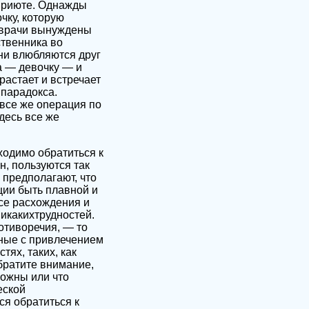
 приюте. Однажды
чку, которую
 врачи вынуждены
ственника во
Они влюбляются друг
а — девочку — и
астает и встречает
 парадокса.
все же oneрация по
десь все же
ходимо обратиться к
н, пользуются так
 предполагают, что
ции быть плавной и
все расхождения и
икакихтрудностей.
отиворечия, — то
нные с привлечением
тях, таких, как
братите внимание,
можны или что
еской
ся обратиться к