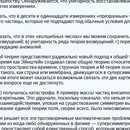
олшебству. Обнаруживается, что унитарность восстанавлива
тих измерениях.
ть, что в десяти и одиннадцати измерениях «призрачные»
Это частицы, которые не подпадают под обычные условия д
зать, что в этих «волшебных числах» мы можем сохранить
возмущений; в) унитарность ряда теории возмущений; г) лор
квидацию аномалий.
 М-теория представляют радикально новый подход к общей 
 время как Эйнштейн создавал свою общую теорию относите
го пространства-времени, струнная теория и М-теория ос
 такого, как струна или мембрана, движущегося в суперси
ном итоге может оказаться возможным связать эти две карт
м вопросе еще не достигнуто.
,1) получалась катастрофа. К примеру массы частиц внезапн
скретными. Это удручало, поскольку означало, что нельзя 
взаимодействиями, уповая на существование симметрии вы
ование единой теории поля, скорее всего, было невозможно
ия решает все эти противоречивые математические пробле
ии из когда-либо обнаруженных в физике — суперсимметри
 представляет собой единственный способ, которым можно