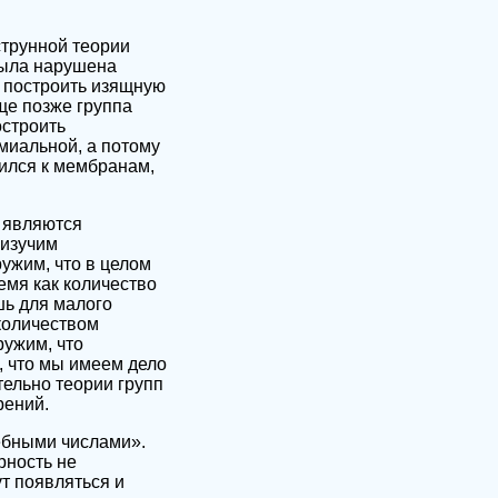
струнной теории
была нарушена
 построить изящную
ще позже группа
остроить
миальной, а потому
тился к мембранам,
ь являются
 изучим
ужим, что в целом
емя как количество
шь для малого
количеством
ружим, что
, что мы имеем дело
тельно теории групп
рений.
ебными числами».
рность не
ут появляться и