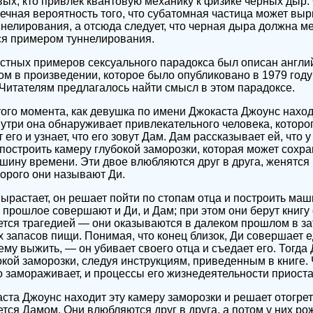
вых, кто привлек квантовую механику к физике черных дыр.
ечная вероятность того, что субатомная частица может выр
нелирования, а отсюда следует, что черная дыра должна м
ся примером туннелирования.
естных примеров сексуального парадокса был описан анг
 в произведении, которое было опубликовано в 1979 году
. Читателям предлагалось найти смысл в этом парадоксе.
того момента, как девушка по имени Джокаста Джоунс нахо
нутри она обнаруживает привлекательного человека, которо
его и узнает, что его зовут Дам. Дам рассказывает ей, что у 
 построить камеру глубокой заморозки, которая может сохра
шину времени. Эти двое влюбляются друг в друга, женятся 
торого они называют Ди.
вырастает, он решает пойти по стопам отца и построить ма
 прошлое совершают и Ди, и Дам; при этом они берут книгу 
ется трагедией — они оказываются в далеком прошлом в з
х запасов пищи. Понимая, что конец близок, Ди совершает 
му выжить, — он убивает своего отца и съедает его. Тогда
окой заморозки, следуя инструкциям, приведенным в книге. 
его замораживает, и процессы его жизнедеятельности приост
аста Джоунс находит эту камеру заморозки и решает отогрет
тся Дамом. Они влюбляются друг в друга, а потом у них ро