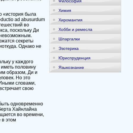
Философия
Химия
о «история была
eductio ad abusurdum
Хиромантия
тешествий во
Хобби и ремесла
кса, поскольку Ди
е невозможным.
Шпаргалки
ржатся секреты
откуда. Однако не
Эзотерика
Юриспруденция
ольку у каждого
н иметь половину
Языкознание
им образом, Ди и
ловек. Но это
 Иными словами,
встречает свою
 быть одновременно
оберта Хайнлайна
ащается во времени,
 в этом