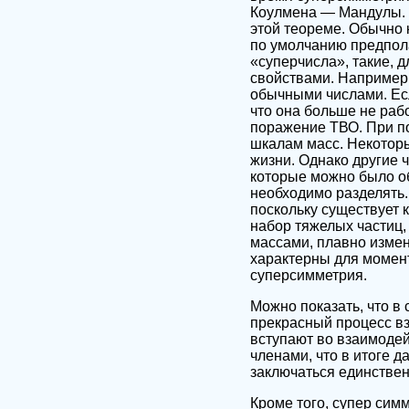
Коулмена — Мандулы. 
этой теореме. Обычно ко
по умолчанию предпол
«суперчисла», такие, д
свойствами. Например, 
обычными числами. Ес
что она больше не рабо
поражение ТВО. При п
шкалам масс. Некоторы
жизни. Однако другие 
которые можно было об
необходимо разделять.
поскольку существует к
набор тяжелых частиц, 
массами, плавно изме
характерны для момент
суперсимметрия.
Можно показать, что в
прекрасный процесс вз
вступают во взаимоде
членами, что в итоге 
заключаться единстве
Кроме того, супер сим