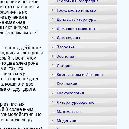
Геология и география
ключением потоков
ество практически
Государство и право
различить их
-излучения в
Деловая литература
минимальная
мы сканируем
Домашние животные
ьт, что указывает
Домоводство
Здоровье
 стороны, действие
придвигая электроны
Зоология
рый гласит, чтоу
что два электрона
История
ми, так что
а-тическому
Компьютеры и Интернет
, которое не дает
, когда эти две
Кулинария
вают друг друга,
Культурология
Литературоведение
р из чистых
ный 3 солнечным
Математика
 взаимодействия. Но
 в черную дыру.
Медицина