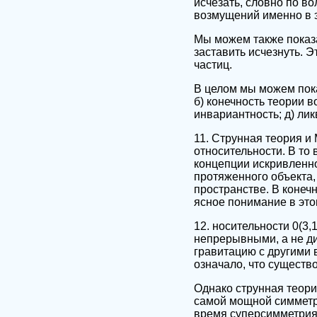
исчезать, словно по в
возмущений именно в э
Мы можем также показа
заставить исчезнуть. 
частиц.
В целом мы можем пока
б) конечность теории 
инвариантность; д) ли
11. Струнная теория и
относительности. В то
концепции искривленно
протяженного объекта,
пространстве. В конеч
ясное понимание в это
12. носительности 0(3
непрерывными, а не ди
гравитацию с другими 
означало, что существ
Однако струнная теор
самой мощной симметр
время суперсимметрия