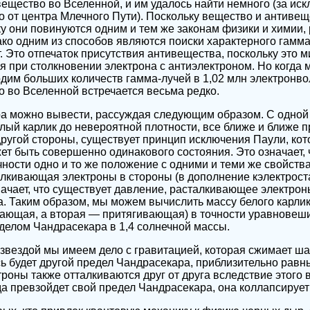
вещество во Вселенной, и им удалось найти немного (за ис
 от центра Млечного Пути). Поскольку вещество и антивещ
у они повинуются одним и тем же законам физики и химии, 
ко одним из способов являются поиски характерного гамма
т. Это отпечаток присутствия антивещества, поскольку это 
 при столкновении электрона с антиэлектроном. Но когда 
дим больших количеств гамма-лучей в 1,02 млн электронвол
о во Вселенной встречается весьма редко.
а можно вывести, рассуждая следующим образом. С одной
лый карлик до невероятной плотности, все ближе и ближе 
 другой стороны, существует принцип исключения Паули, кото
ет быть совершенно одинакового состояния. Это означает, 
чности одно и то же положение с одними и теми же свойства
алкивающая электроны в стороны (в дополнение кэлектрост
начает, что существует давление, расталкивающее электроны
а. Таким образом, мы можем вычислить массу белого карлика
ающая, а вторая — притягивающая) в точности уравновеши
еделом Чандрасекара в 1,4 солнечной массы.
 звездой мы имеем дело с гравитацией, которая сжимает ша
есь будет другой предел Чандрасекара, приблизительно рав
троны также отталкиваются друг от друга вследствие этого
да превзойдет свой предел Чандрасекара, она коллапсирует