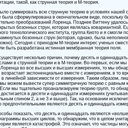
тации, такой, как струнная теория и М-теория.
было суммировать всю струнную теорию в условиях нашей 
е была сформулирована в окончательном виде, поскольку 
тельно преобразований Лоренца. Позднее Виттену удалось
крытых бозонных струн, которая являлась ковариантной. Е
ого технологического института, группа Киото и я смогли п
амкнутых бозонных струн (которая, однако, была неполино
ложно). Сегодня с приходом М-теории интерес ученых смес
 ли быть разработана истинная мембранная теория поля.
 существует несколько причин, почему десять и одиннадцат
лами в струнной теории и в М-теории. Во-первых, если мы
Лоренца во все высших и высших измерениях, то мы обнар
возрастает экспоненциально вместе с измерением, в то вр
 в линейной зависимости от измерения. Таким образом, ли
 мы можем вывести супер симметричную теорию с равным 
Если мы тщательно проанализируем теорию групп, то обна
достигается в десяти и одиннадцати измерениях (учитывая
ьным спином 2, а не 3 и выше). Так, на основании исключи
о предпочтительными являются десять и одиннадцать изме
собы показать, что десять и одиннадцать являются «волш
аграммы высших циклов, то обнаружим, что в целом унита
еории является катастрофой. Это означает, что частицы мог