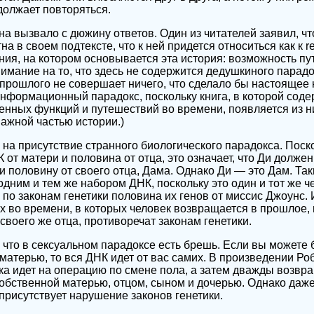
олжает повторяться.
 вызвало с дюжину ответов. Один из читателей заявил, чт
на в своем подтексте, что к ней придется относиться как к r
ия, на котором основывается эта история: возможность пу
имание на то, что здесь не содержится дедушкиного парадо
 прошлого не совершает ничего, что сделало бы настояще
информационный парадокс, поскольку книга, в которой соде
нных функций и путешествий во времени, появляется из ни
важной частью истории.)
 на присутствие странного биологического парадокса. Поск
от матери и половина от отца, это означает, что Ди долже
и половину от своего отца, Дама. Однако Ди — это Дам. Так
дним и тем же набором ДНК, поскольку это один и тот же че
 по законам генетики половина их генов от миссис Джоунс.
х во времени, в которых человек возвращается в прошлое, 
 своего же отца, противоречат законам генетики.
, что в сексуальном парадоксе есть брешь. Если вы можете
 матерью, то вся ДНК идет от вас самих. В произведении Р
а идет на операцию по смене пола, а затем дважды возвр
собственной матерью, отцом, сыном и дочерью. Однако даже
присутствует нарушение законов генетики.