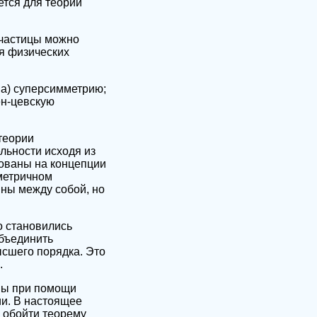
ется для теории
 частицы можно
ля физических
 а) суперсимметрию;
ен-цевскую
теории
льности исходя из
нованы на концепции
мметричном
ины между собой, но
о становились
объединить
сшего порядка. Это
.
мы при помощи
и. В настоящее
 обойти теорему