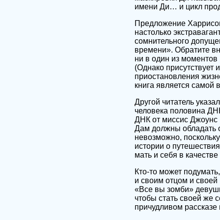
имени Ди… и цикл прод
Предложение Харрисона
настолько экстравагант
сомнительного допущен
времени». Обратите вн
ни в один из моментов
(Однако присутствует 
приостановления жизне
книга является самой 
Другой читатель указал
человека половина ДНК 
ДНК от миссис Джоунс 
Дам должны обладать о
невозможно, поскольку
истории о путешествия
мать и себя в качестве
Кто-то может подумать
и своим отцом и своей
«Все вы зомби» девушк
чтобы стать своей же 
причудливом рассказе 