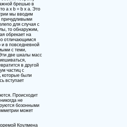
важной брешью в
 а х b = b х а. Это
трии мы вводим
ма причудливыми
нелепо для случая с
ы, то обнаружим,
ая обрекает на
зно отличающимся
о и в повседневной
мыми с теми,
Эти две шкалы масс
смешиваться,
евратится в другой
ум частиц с
, которые были
сь вступает
аются. Происходит
никогда не
ируются бозонными
симметрии может
теоремой Коулмена