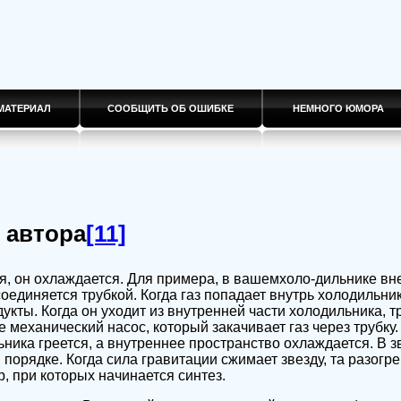
МАТЕРИАЛ
СООБЩИТЬ ОБ ОШИБКЕ
НЕМНОГО ЮМОРА
 автора
[11]
ся, он охлаждается. Для примера, в вашемхоло-дильнике в
оединяется трубкой. Когда газ попадает внутрь холодильник
укты. Когда он уходит из внутренней части холодильника, т
е механический насос, который закачивает газ через трубку.
ника греется, а внутреннее пространство охлаждается. В з
порядке. Когда сила гравитации сжимает звезду, та разогре
, при которых начинается синтез.