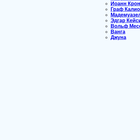
Иоанн Кро
Граф Калио
Мадемуазе
Эдгар Кейс
Вольф Мес
Ванга
Джуна