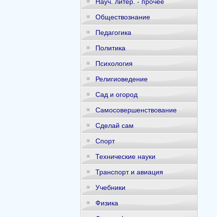
Науч. литер. - прочее
Обществознание
Педагогика
Политика
Психология
Религиоведение
Сад и огород
Самосовершенствование
Сделай сам
Спорт
Технические науки
Транспорт и авиация
Учебники
Физика