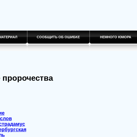
МАТЕРИАЛ
СООБЩИТЬ ОБ ОШИБКЕ
НЕМНОГО ЮМОРА
 пророчества
ие
ослов
страдамус
ербургская
ль