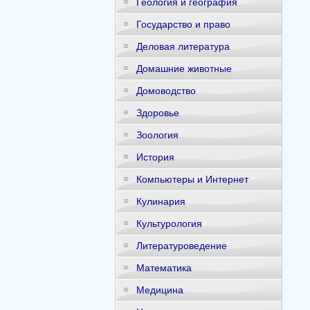
Геология и география
Государство и право
Деловая литература
Домашние животные
Домоводство
Здоровье
Зоология
История
Компьютеры и Интернет
Кулинария
Культурология
Литературоведение
Математика
Медицина