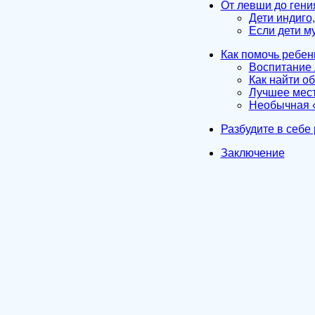
От левши до ген
Дети индиго
Если дети м
Как помочь ребен
Воспитание 
Как найти о
Лучшее мест
Необычная «
Разбудите в себе
Заключение