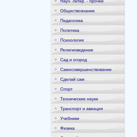
Науч. литер. - прочее
Обществознание
Педагогика
Политика
Психология
Религиоведение
Сад и огород
Самосовершенствование
Сделай сам
Спорт
Технические науки
Транспорт и авиация
Учебники
Физика