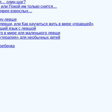
ия… один шаг?
, или Покой им только снится…
удрее взрослых…
ку-левше
левши, или Как научиться жить в мире «правшей»
бщий язык с левшой
о в мире для маленького левши
терапия» для необычных детей
 ребенка