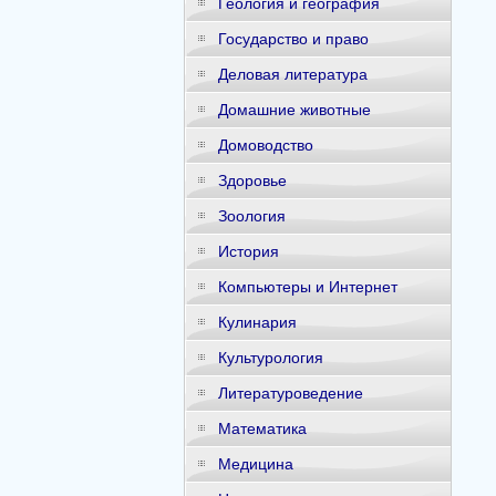
Геология и география
Государство и право
Деловая литература
Домашние животные
Домоводство
Здоровье
Зоология
История
Компьютеры и Интернет
Кулинария
Культурология
Литературоведение
Математика
Медицина