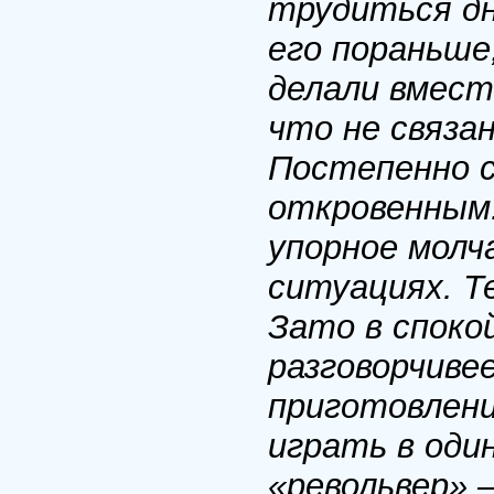
трудиться д
его пораньше
делали вмест
что не связа
Постепенно с
откровенным.
упорное молч
ситуациях. Т
Зато в споко
разговорчиве
приготовлени
играть в оди
«револьвер» 