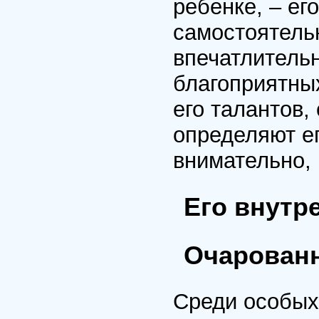
ребенке, – ег
самостоятельн
впечатлительн
благоприятных
его талантов,
определяют е
внимательно, 
Его внутр
Очарован
Среди особых 