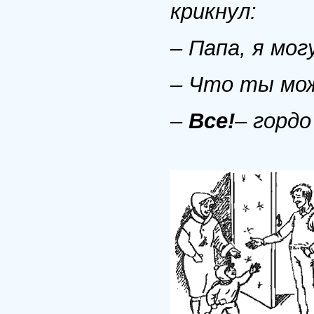
крикнул:
– Папа, я мог
– Что ты мож
–
Все!
– горд