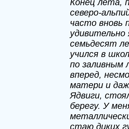
Конец лета, 
северо-альпи
часто вновь 
удивительно 
семьдесят ле
учился в шко
по заливным 
вперед, несм
матери и даж
Ядвиги, стоя
берегу. У ме
металлические
стаю диких г