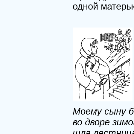
одной матерь
Моему сыну б
во дворе зимо
шла лестница