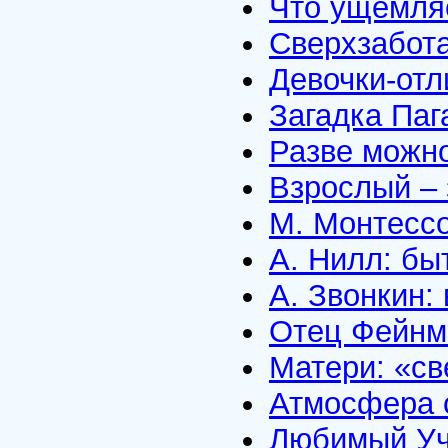
Что ущемля
Сверхзабот
Девочки-от
Загадка Паг
Разве можн
Взрослый – 
М. Монтессо
А. Нилл: бы
А. Звонкин:
Отец Фейнм
Матери: «св
Атмосфера 
Любимый Уч