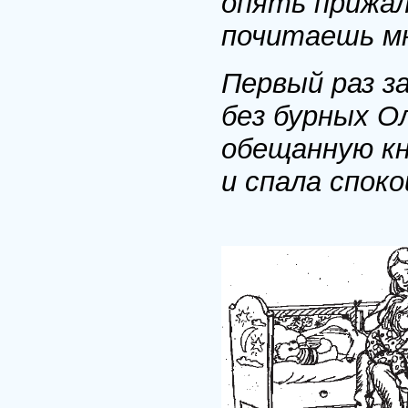
опять прижал
почитаешь мн
Первый раз з
без бурных О
обещанную кн
и спала споко