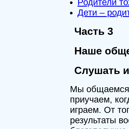
Родители т
Дети – роди
Часть 3
Наше общ
Слушать 
Мы общаемся 
приучаем, ког
играем. От то
результаты во