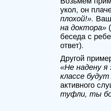
Возьмем прим
укол, он плач
плохой!».
Ваш
на доктора»
беседа с реб
ответ).
Другой приме
«Не надену я
классе будут
активного сл
туфли, ты б