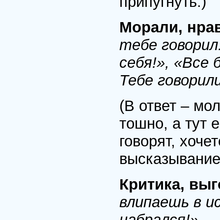
припугнуть.)
Морали, нра
тебе говорил
себя!», «Все
Тебе говорил
(В ответ – мо
тошно, а тут 
говорят, хоче
высказывание
Критика, вы
влипаешь в ис
набрался!»