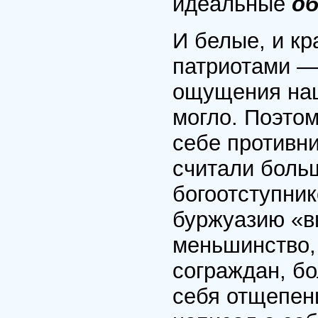
идеальные
об
И белые, и к
патриотами —
ощущения нац
могло. Поэто
себе противни
считали боль
богоотступник
буржуазию «в
меньшинство,
сограждан, б
себя отщепен