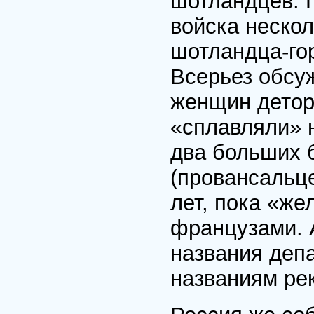
шотландцев. П
войска нескол
шотландца-гор
Всерьез обсу
женщин детор
«сплавляли» н
два больших 
(провансальц
лет, пока «же
французами. 
названия деп
названиям рек