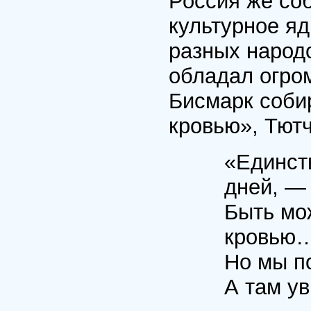
Россия же со
культурное я
разных народо
обладал огро
Бисмарк соби
кровью», Тютч
«Единст
дней, —
Быть мо
кровью
Но мы п
А там у