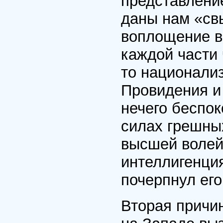
представление
даны нам «св
воплощение в
каждой части 
то национали
Провидения и
нечего беспок
силах грешны
высшей волей
интеллигенци
почерпнул ег
Вторая причин