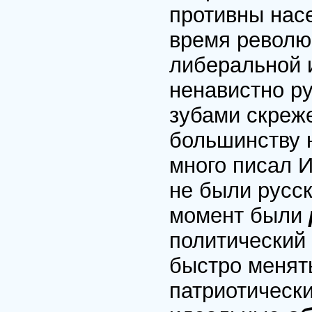
противны нас
время револю
либеральной 
ненавистно ру
зубами скреж
большинству н
много писал 
не были русс
момент были
политический 
быстро менят
патриотическ