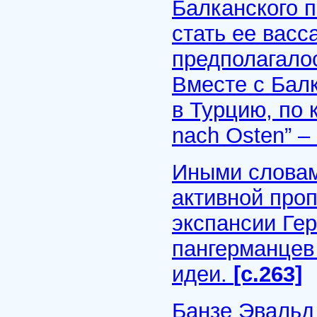
Балканского 
стать ее вас
предполагало
Вместе с Бал
в Турцию, по 
nach Osten” – 
Иными словам
активной про
экспансии Ге
пангерманцев
идеи.
[с.263]
Банзе Эвальд 