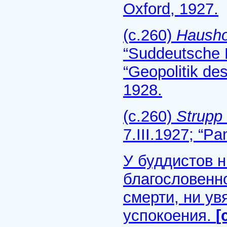
Oxford, 1927.
(с.260)
Hausho
“Suddeutsche 
“Geopolitik des
1928.
(с.260)
Strupp
7.III.1927; “P
У буддистов н
благословенно
смерти, ни ув
успокоения.
[