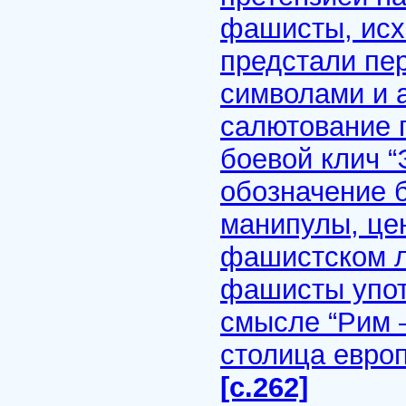
фашисты, исх
предстали пе
символами и 
салютование 
боевой клич “
обозначение б
манипулы, цен
фашистском л
фашисты употр
смысле “Рим –
столица европ
[с.262]