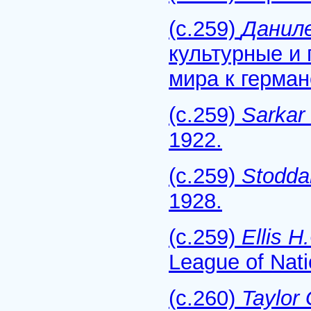
(с.259)
Даниле
культурные и
мира к герман
(с.259)
Sarkar
1922.
(с.259)
Stodda
1928.
(с.259)
Ellis H.
League of Nati
(с.260)
Taylor