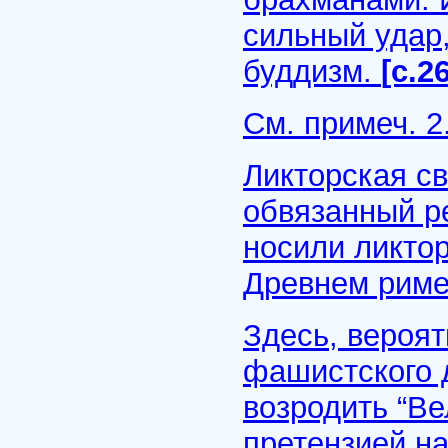
сильный удар,
буддизм.
[с.2
См.
примеч. 2
Ликторская свя
обвязанный р
носили ликтор
Древнем рим
Здесь, вероят
фашистского 
возродить “В
претензией на