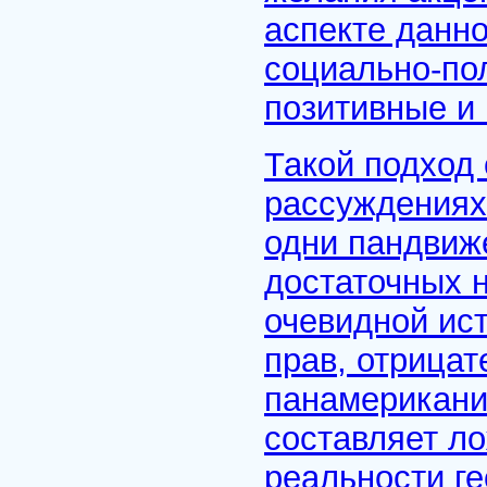
аспекте данно
социально-по
позитивные и
Такой подход 
рассуждениях
одни пандвиже
достаточных н
очевидной ист
прав, отрицат
панамерикани
составляет л
реальности г