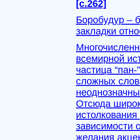
[с.262]
Боробудур – б
закладки относ
Многочисленн
всемирной ист
частица “пан-”
сложных слов
неоднозначны 
Отсюда широк
истолкования
зависимости о
желания акце