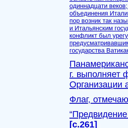
одиннадцати веков;
объединения Италии
пор возник так наз
и Итальянским госу
конфликт был урегу
предусматривавшим
государства Ватика
Панамериканск
г. выполняет 
Организации 
Флаг, отмеча
“Предвидение 
[с.261]