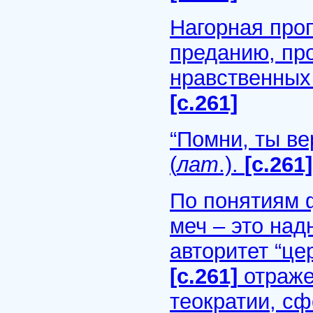
Нагорная проп
преданию, про
нравственных
[с.261]
“Помни, ты в
(
лат
.).
[с.261]
По понятиям 
меч – это на
авторитет “це
[с.261]
отраже
теократии, с