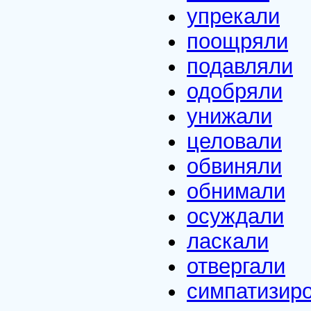
упрекали
поощряли
подавляли
одобряли
унижали
целовали
обвиняли
обнимали
осуждали
ласкали
отвергали
симпатизир