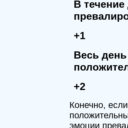
В течение
превалир
+1
Весь день
положите
+2
Конечно, есл
положительны
эмоции превал