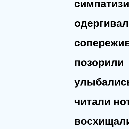
симпатиз
одергивал
сопережи
позорили
улыбалис
читали но
восхищал