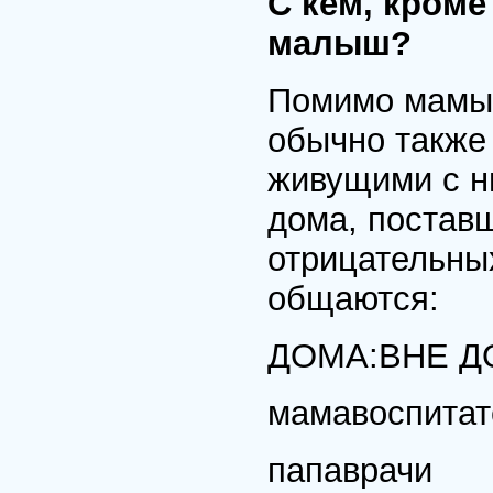
С кем, кроме
малыш?
Помимо мамы 
обычно также
живущими с н
дома, постав
отрицательны
общаются:
ДОМА:ВНЕ Д
мамавоспита
папаврачи