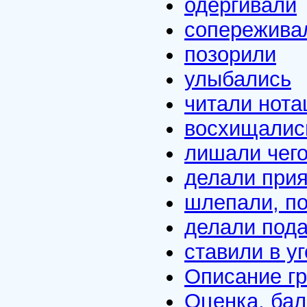
одергивали
сопережива
позорили
улыбались
читали нота
восхищалис
лишали чего
делали при
шлепали, п
делали под
ставили в у
Описание г
Оценка, ба