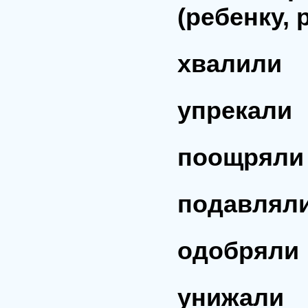
(ребенку, 
хвалили
упрекали
поощряли
подавлял
одобряли
унижали