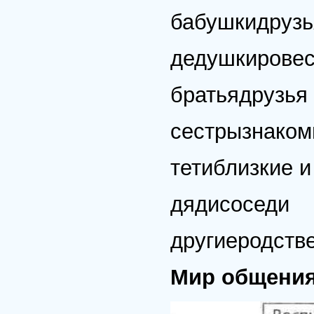
бабушкидрузь
дедушкировес
братьядрузья 
сестрызнаком
тетиблизкие и
дядисоседи
другиеродств
Мир общения