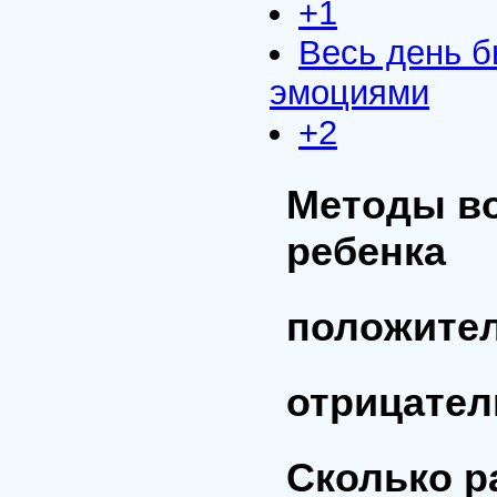
+1
Весь день 
эмоциями
+2
Методы в
ребенка
положите
отрицате
Сколько р