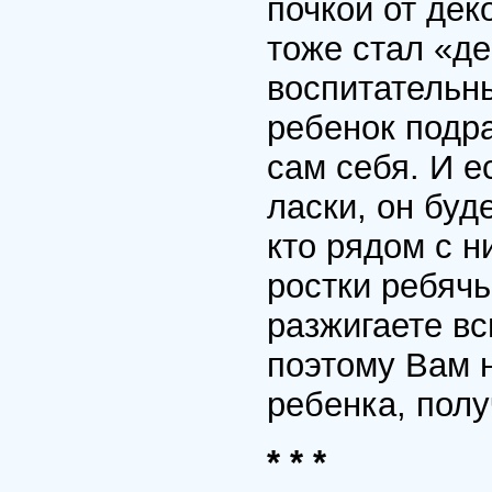
почкой от дек
тоже стал «д
воспитательны
ребенок подра
сам себя. И е
ласки, он буд
кто рядом с н
ростки ребячь
разжигаете вс
поэтому Вам 
ребенка, пол
* * *