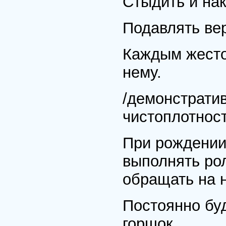
Стыдить и нак
Подавлять вер
Каждым жесто
нему.
/демонстрати
чистоплотност
При рождении
выполнять ро
обращать на 
Постоянно буд
горшок.