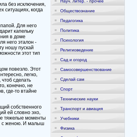
Науч. литер. - прочее
ила без исключения,
х ситуациях, когда
Обществознание
Педагогика
папой. Для него
Политика
одарит капельку
ения в доме
Психология
ля него эталон -
Эту ношу пускай
Религиоведение
можности этот тип
Сад и огород
цом повезло. Этот
Самосовершенствование
интересно, легко,
Сделай сам
 чтоб сделать
о, конечно, не
Спорт
, где-то втайне
Технические науки
ющий собственного
Транспорт и авиация
ий ей словно эхо,
мые тяжелые моменты
Учебники
я с женою. И малыш
Физика