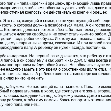
ого папы - папа «Крепкий орешек», признающий лишь прав
омпромиссы, чтобы ими облегчить участь ребенка, даже в те
 неприступная крепость, он действительно крепкий орешек.
. Это папа, живущий в семье, но не чувствующий себя еще 
к гость, о котором должна позаботиться мама. А он гостю п
.. Его жизнь должна протекать без забот, как текла до рожд
ишиться чувства свободы и не хочет стать чьим-то рабом. Д
 детей - ведь ребенок обуза... И к тому же - тяжелая ноша. 
ма, д ему неприятны капризы, сюсюканье. И при первой воз
риходящего папу. А ребенку он нужен всегда, постоянно.
баха-парень». На первый взгляд кажется, что ребенку с от
 папой, а он сразу ему и как брат, и как друг. С ним всегда 
бым посторонним найдет общий язык. Но, общаясь с чужими,
ен надолго забыть в это время о собственном долге отца, чт
затевает скандалы. А ребенок живет в атмосфере конфликтов
 в силах ничто изменить.
од каблуком». Не настоящий папа - манекен. Папа, не име
бный подпевать лишь в хоре, где солирует его жена, вторящ
, - словом, находящийся под каблуком у мамы. Даже в са
рону ребенка, чтобы ему помочь, боясь испортить отношени
у него папа или нет...