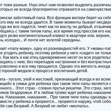
т тоже разные. Наш опыт нам позволил выделить различны
которых не всегда благоприятно отражается на самочувстви
ински заботливый папа. Все функции матери берет на себя
 это ему не всегда удается. В такие моменты бывает несде
да же все ладится, течет как по маслу, он добрый, отзывчи
общаясь с таким типом папы, все время под прессом его на
удто резко континентальный климат в квартире или, вернее,
ень холодно... И почти нет золотой середины.
ет «папу-маму», одну из разновидностей его. У «мамы-пап
е угодить ребенку, поэтому ребенок у него «сидит» не толь
е. Как мать и как отец одновременно несет он всю родитель
ащаясь с нею, без перепадов настроения и без контрастны
дозволено и все ему прощается. Однако эта мягкость иногда
стороной медали в процессе воспитания детей.
па - пугало, злой и жестокий, признающий всегда и во все
ищей» в семье для ребенка при таком типе папы является ст
нного... Этот страх - словно прутья решетки. Это страх, з
пиков бездорожья. И в любом тупике ждет ребенка наказани
а. Наказания, наказания... При таком типе папы однажды з
ависти у ребенка и прорвется... прорвется наружу, чтоб соб
ебя сам Везувий. А Везувий не любит «молчать».