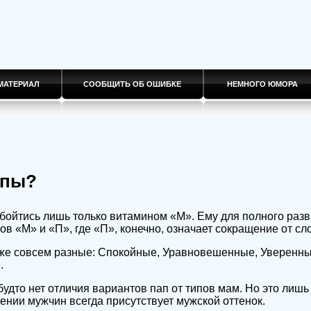
МАТЕРИАЛ
СООБЩИТЬ ОБ ОШИБКЕ
НЕМНОГО ЮМОРА
апы?
бойтись лишь только витамином «М». Ему для полного раз
в «М» и «П», где «П», конечно, означает сокращение от сл
оже совсем разные: Спокойные, Уравновешенные, Уверенны
.
будто нет отличия вариантов пап от типов мам. Но это лишь
ении мужчин всегда присутствует мужской оттенок.