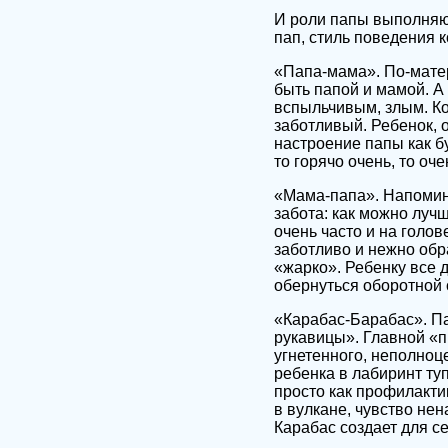
И роли папы выполняю
пап, стиль поведения 
«Папа-мама». По-матер
быть папой и мамой. А
вспыльчивым, злым. Ког
заботливый. Ребенок, 
настроение папы как б
то горячо очень, то оч
«Мама-папа». Напомина
забота: как можно лучш
очень часто и на голов
заботливо и нежно обр
«жарко». Ребенку все 
обернуться оборотной 
«Карабас-Барабас». Па
рукавицы». Главной «п
угнетенного, неполноце
ребенка в лабиринт ту
просто как профилактик
в вулкане, чувство нен
Карабас создает для с