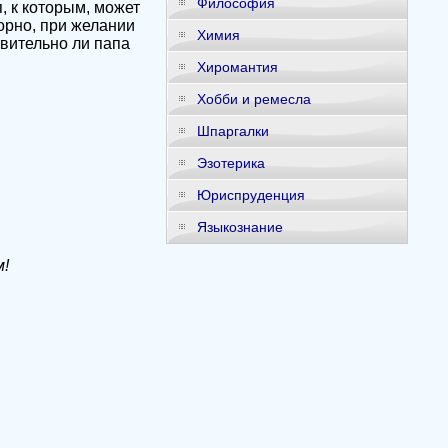
Философия
, к которым, может
орно, при желании
Химия
твительно ли папа
Хиромантия
Хобби и ремесла
Шпаргалки
Эзотерика
Юриспруденция
Языкознание
!