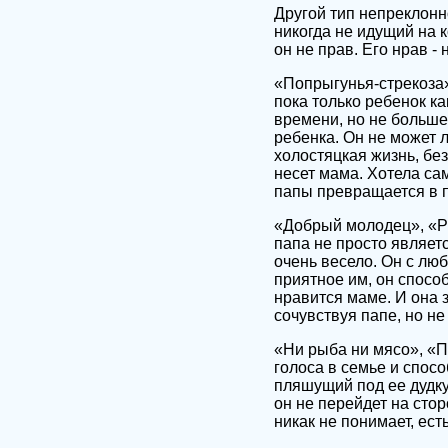
Другой тип непреклонн
никогда не идущий на к
он не прав. Его нрав -
«Попрыгунья-стрекоза»
пока только ребенок ка
времени, но не больше.
ребенка. Он не может л
холостяцкая жизнь, без
несет мама. Хотела са
папы превращается в п
«Добрый молодец», «Ру
папа не просто является
очень весело. Он с лю
приятное им, он способ
нравится маме. И она 
сочувствуя папе, но не
«Ни рыба ни мясо», «П
голоса в семье и спосо
пляшущий под ее дудку
он не перейдет на сто
никак не понимает, есть 