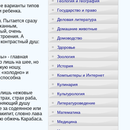
Геология и география
е варианты типов
Государство и право
и ребенка.
Деловая литература
. Пытается сразу
ржанным,
Домашние животные
вый, очень
строения. А
Домоводство
 контрастный душ:
Здоровье
ы» - главная
Зоология
ко лишь на шее, но
История
скую ношу,
х «холодно» и
Компьютеры и Интернет
 способна
Кулинария
м лишь «ежовые
Культурология
рах, страх раба,
агоняющий душу
Литературоведение
е за содеянное или
Математика
акипит, словно лава
ою обжечь Карабаса.
Медицина