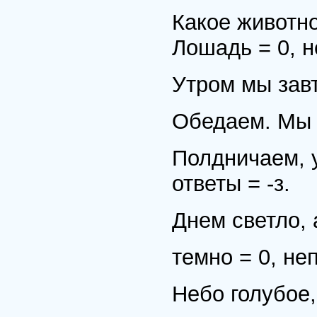
Какое животн
Лошадь = 0, н
Утром мы завт
Обедаем. Мы 
Полдничаем, 
ответы = -з.
Днем светло, а
темно = 0, не
Небо голубое,