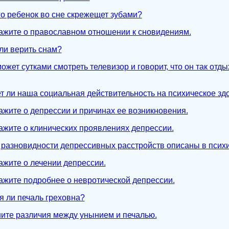
его ребенок во сне скрежещет зубами?
кажите о православном отношении к сновидениям.
 ли верить снам?
ожет сутками смотреть телевизор и говорит, что он так отды
ет ли наша социальная действительность на психическое з
кажите о депрессии и причинах ее возникновения.
кажите о клинических проявлениях депрессии.
е разновидности депрессивных расстройств описаны в псих
кажите о лечении депрессии.
кажите подробнее о невротической депрессии.
я ли печаль греховна?
ните различия между унынием и печалью.