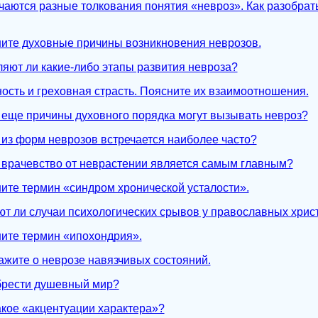
ечаются разные толкования понятия «невроз». Как разобрать
ните духовные причины возникновения неврозов.
ляют ли какие-либо этапы развития невроза?
ность и греховная страсть. Поясните их взаимоотношения.
е еще причины духовного порядка могут вызывать невроз?
я из форм неврозов встречается наиболее часто?
е врачевство от неврастении является самым главным?
ните термин «синдром хронической усталости».
ют ли случаи психологических срывов у православных хрис
ните термин «ипохондрия».
кажите о неврозе навязчивых состояний.
обрести душевный мир?
такое «акцентуации характера»?