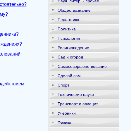
Науч. литер. - прочее
стоятельно?
Обществознание
ему?
Педагогика
Политика
щенника?
Психология
еждениях?
Религиоведение
болеваний.
Сад и огород
Самосовершенствование
Сделай сам
здействием.
Спорт
Технические науки
Транспорт и авиация
Учебники
Физика