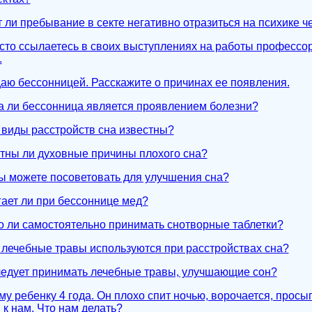
т ли пребывание в секте негативно отразиться на психике ч
асто ссылаетесь в своих выступлениях на работы профессор
.
даю бессонницей. Расскажите о причинах ее появления.
да ли бессонница является проявлением болезни?
е виды расстройств сна известны?
стны ли духовные причины плохого сна?
Вы можете посоветовать для улучшения сна?
гает ли при бессоннице мед?
о ли самостоятельно принимать снотворные таблетки?
е лечебные травы используются при расстройствах сна?
следует принимать лечебные травы, улучшающие сон?
му ребенку 4 года. Он плохо спит ночью, ворочается, просы
 к нам. Что нам делать?