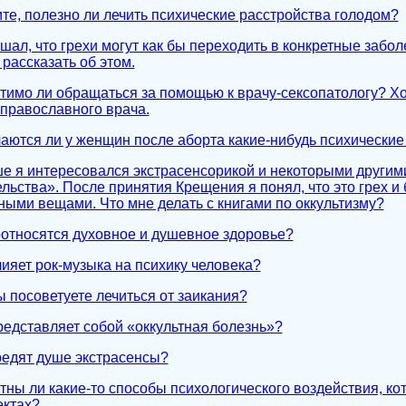
ите, полезно ли лечить психические расстройства голодом?
шал, что грехи могут как бы переходить в конкретные забо
рассказать об этом.
стимо ли обращаться за помощью к врачу-сексопатологу? Х
 православного врача.
чаются ли у женщин после аборта какие-нибудь психические
ше я интересовался экстрасенсорикой и некоторыми другим
льства». После принятия Крещения я понял, что это грех и
ыми вещами. Что мне делать с книгами по оккультизму?
соотносятся духовное и душевное здоровье?
лияет рок-музыка на психику человека?
ы посоветуете лечиться от заикания?
представляет собой «оккультная болезнь»?
вредят душе экстрасенсы?
стны ли какие-то способы психологического воздействия, к
ектах?