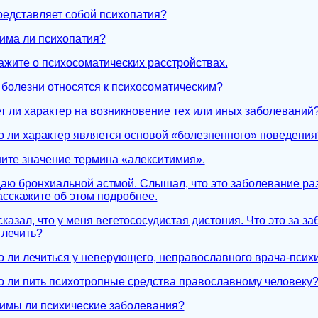
представляет собой психопатия?
чима ли психопатия?
кажите о психосоматических расстройствах.
е болезни относятся к психосоматическим?
ет ли характер на возникновение тех или иных заболеваний
ко ли характер является основой «болезненного» поведения
ните значение термина «алекситимия».
даю бронхиальной астмой. Слышал, что это заболевание ра
асскажите об этом подробнее.
сказал, что у меня вегетососудистая дистония. Что это за з
 лечить?
о ли лечиться у неверующего, неправославного врача-псих
о ли пить психотропные средства православному человеку
чимы ли психические заболевания?