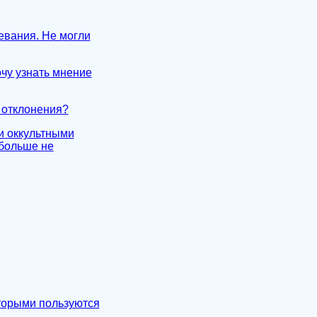
левания. Не могли
очу узнать мнение
 отклонения?
и оккультными
 больше не
оторыми пользуются