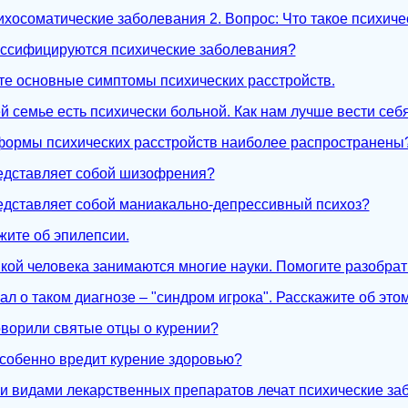
ихосоматические заболевания 2. Вопрос: Что такое психиче
лассифицируются психические заболевания?
те основные симптомы психических расстройств.
ей семье есть психически больной. Как нам лучше вести себ
 формы психических расстройств наиболее распространены
редставляет собой шизофрения?
редставляет собой маниакально-депрессивный психоз?
жите об эпилепсии.
икой человека занимаются многие науки. Помогите разобрать
ал о таком диагнозе – "синдром игрока". Расскажите об это
говорили святые отцы о курении?
особенно вредит курение здоровью?
ми видами лекарственных препаратов лечат психические з