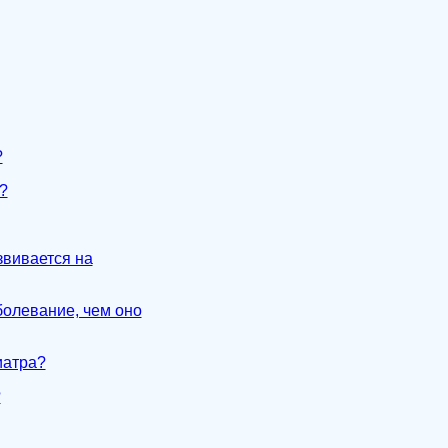
?
?
звивается на
аболевание, чем оно
иатра?
?