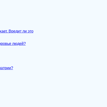
хает. Вредит ли это
доровье людей?
иатрии?