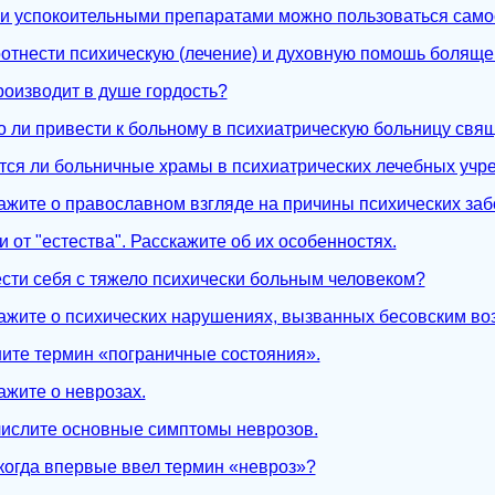
ми успокоительными препаратами можно пользоваться само
соотнести психическую (лечение) и духовную помошь болящ
роизводит в душе гордость?
о ли привести к больному в психиатрическую больницу свя
тся ли больничные храмы в психиатрических лечебных учр
кажите о православном взгляде на причины психических за
и от "естества". Расскажите об их особенностях.
вести себя с тяжело психически больным человеком?
кажите о психических нарушениях, вызванных бесовским во
ните термин «пограничные состояния».
ажите о неврозах.
числите основные симптомы неврозов.
и когда впервые ввел термин «невроз»?