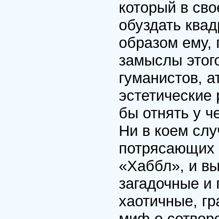
который в св
обуздать квад
образом ему,
замыслы этого
гуманистов, а
эстетические 
бы отнять у 
Ни в коем слу
потрясающих 
«Хаббл», и в
загадочные и
хаотичные, г
миф о сотворе