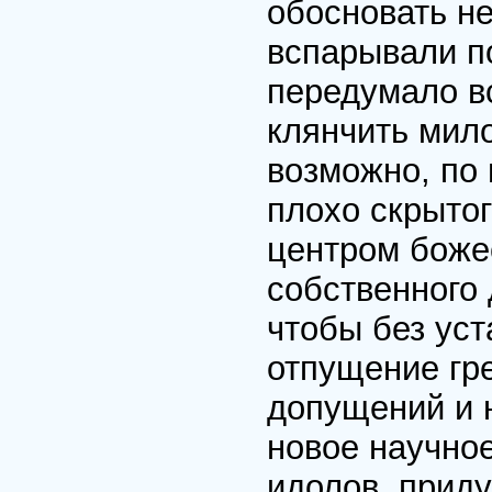
обосновать н
вспарывали по
передумало в
клянчить мило
возможно, по 
плохо скрыто
центром боже
собственного 
чтобы без уст
отпущение гр
допущений и 
новое научное
идолов, прид