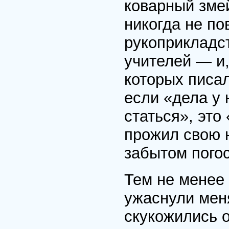
коварный зме
никогда не по
рукоприкладст
учителей — и,
которых писа
если «дела у 
статься», это
прожил свою 
забытом погос
Тем не менее 
ужаснули мен
скукожились о