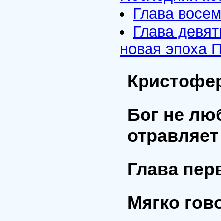
Глава восе
Глава девят
новая эпоха 
Кристофер
Бог не лю
отравляет
Глава пер
Мягко гов