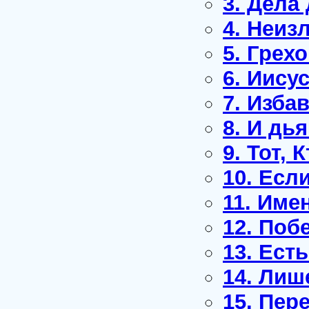
3. Дела
4. Неи
5. Грех
6. Иису
7. Изба
8. И дь
9. Тот, 
10. Есл
11. Име
12. Поб
13. Ест
14. Лиш
15. Пер