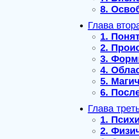
8. Осво
Глава вто
1. Поня
2. Прои
3. Форм
4. Обла
5. Маги
6. Посл
Глава тре
1. Псих
2. Физи