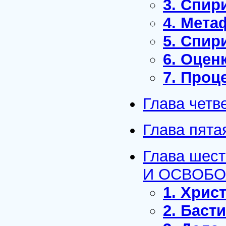
3. Спир
4. Мета
5. Спир
6. Оцен
7. Проц
Глава чет
Глава пят
Глава ше
И ОСВОБ
1. Хрис
2. Баст