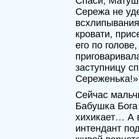
Спаси, Матуш
Сережа не уд
всхлипывания
кровати, прис
его по голове
приговаривал
заступницу сп
Сереженька!».
Сейчас мальчи
Бабушка Бога 
хихикает… А 
интендант по