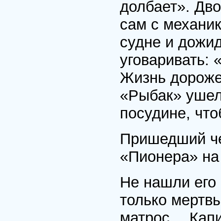
долбает». Дво
сам с механи
судне и дожи
уговаривать: 
Жизнь дороже»
«Рыбак» ушел
посудине, что
Пришедший че
«Пионера» на
Не нашли его
только мертвы
матрос… Капи