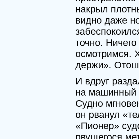
накрыл плотн
видно даже н
забеспокоился
точно. Ничего
осмотримся. Х
держи». Отоше
И вдруг разд
на машинный 
Судно мгновен
он рванул «т
«Пионер» суд
рвущегося мет