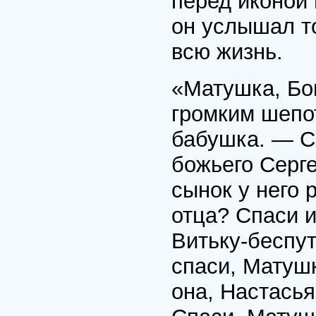
перед иконой 
он услышал то
всю жизнь.
«Матушка, Бо
громким шепо
бабушка. — С
божьего Серге
сынок у него 
отца? Спаси и
Витьку-беспут
спаси, Матушк
она, Настась