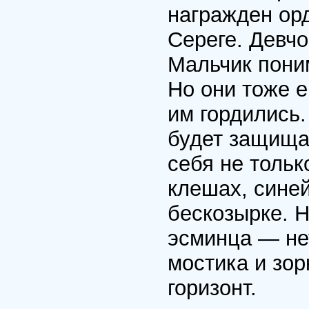
награжден ор
Сереге. Девчо
Мальчик поним
Но они тоже е
им гордились
будет защища
себя не толь
клешах, сине
бескозырке. Н
эсминца — не
мостика и зо
горизонт.