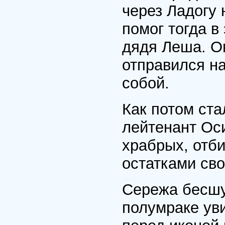
через Ладогу
помог тогда 
дядя Леша. О
отправился н
собой.
Как потом ста
лейтенант Ос
храбрых, отб
остатками сво
Сережа бесшу
полумраке ув