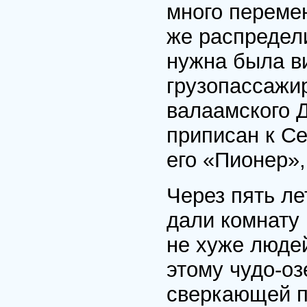
много перемен
же распредели
нужна была ви
грузопассажир
валаамского 
приписан к С
его «Пионер»,
Через пять ле
дали комнату
не хуже людей
этому чудо-оз
сверкающей п