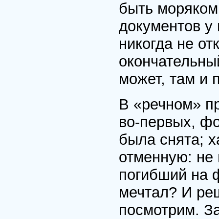
быть моряком
документов у 
никогда не от
окончательный
может, там и 
В «речном» пр
во-первых, ф
была снята; х
отменную: не
погибший на ф
мечтал? И реш
посмотрим. З