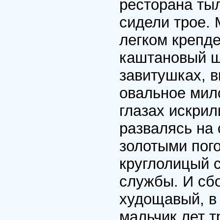
ресторана тыл
сидели трое.
легком крепд
каштановый ш
завитушках, 
овальное мил
глазах искрил
развалясь на 
золотыми пог
круглолицый 
службы. И сбо
худощавый, в
мальчик лет т