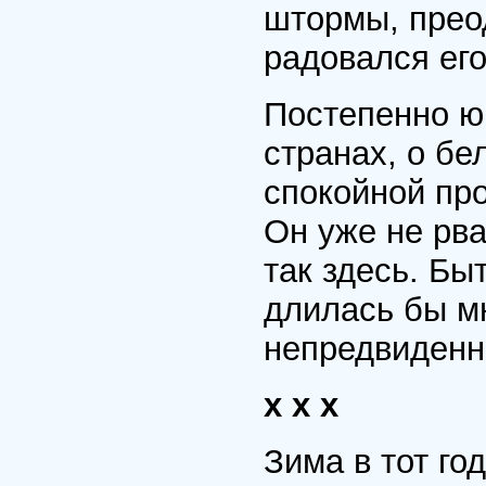
штормы, прео
радовался его
Постепенно ю
странах, о бе
спокойной про
Он уже не рв
так здесь. Бы
длилась бы мн
непредвиден
х х х
Зима в тот го