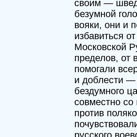
своим — швед
безумной гол
вояки, они и 
избавиться от
Московской Р
пределов, от 
помогали всер
и доблести —
бездумного ц
совместно со
против поляко
почувствовали
русского воев