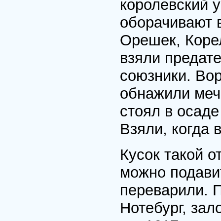
королевский 
оборачивают 
Орешек, Корел
взяли предат
союзники. Во
обнажили мечи
стоял в осад
Взяли, когда 
Кусок такой о
можно подавит
переварили. 
Нотебург, за