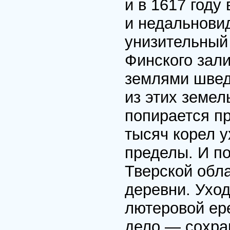
и в 1617 год
и недальновид
унизительный
Финского зали
землями швед
из этих земел
попирается пр
тысяч корел у
пределы. И по
Тверской обл
деревни. Уход
лютеровой ер
дело — сохран