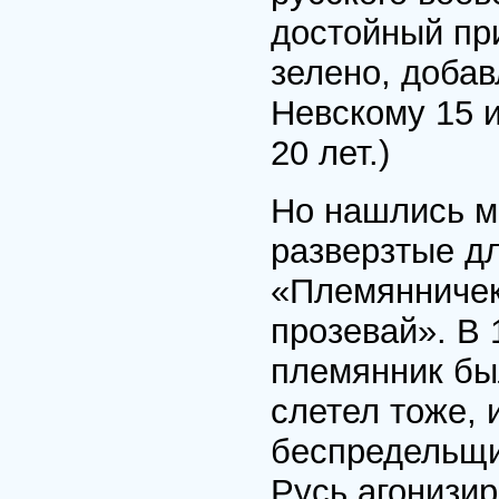
достойный при
зелено, доба
Невскому 15 
20 лет.)
Но нашлись м
разверзтые дл
«Племянничек-
прозевай». В
племянник был
слетел тоже, 
беспредельщи
Русь агонизир