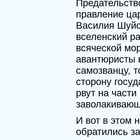
Предательство
правление ца
Василия Шуйс
вселенский р
всяческой мор
авантюристы 
самозванцу, т
сторону госуд
рвут на части
заволакиваю
И вот в этом 
обратились з