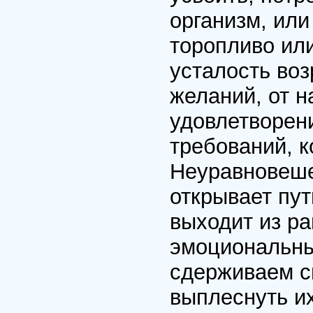
организм, ил
торопливо ил
усталость во
желаний, от 
удовлетворени
требований, к
Неуравновеше
открывает пут
выходит из р
эмоциональны
сдерживаем св
выплеснуть их