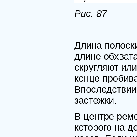
Рис. 87
Длина полоски
длине обхвата
скругляют ил
конце пробива
Впоследствии
застежки.
В центре рем
которого на 