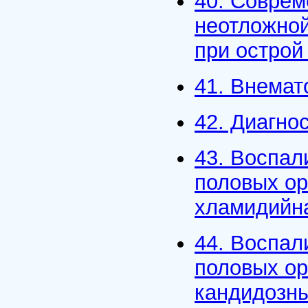
40. Соврем
неотложно
при острой
41. Внемат
42. Диагно
43. Воспал
половых ор
хламидийн
44. Воспал
половых ор
кандидозны