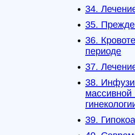
34. Лечени
35. Прежд
36. Кровот
периоде
37. Лечени
38. Инфузи
массивной 
гинекологи
39. Гипоко