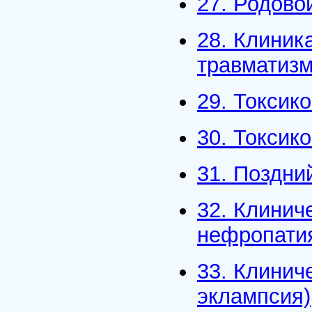
27. Родово
28. Клиник
травматиз
29. Токсик
30. Токсик
31. Поздни
32. Клинич
нефропати
33. Клинич
эклампсия)