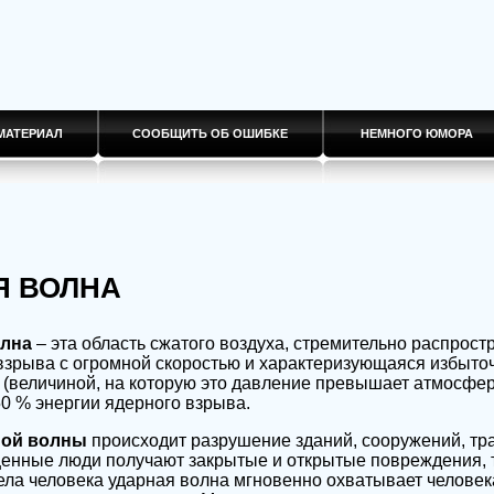
МАТЕРИАЛ
СООБЩИТЬ ОБ ОШИБКЕ
НЕМНОГО ЮМОРА
Я ВОЛНА
олна
– эта область сжатого воздуха, стремительно распрос
 взрыва с огромной скоростью и характеризующаяся избыт
(величиной, на которую это давление превышает атмосфе
50 % энергии ядерного взрыва.
ной волны
происходит разрушение зданий, сооружений, тр
нные люди получают закрытые и открытые повреждения, та
ла человека ударная волна мгновенно охватывает человека