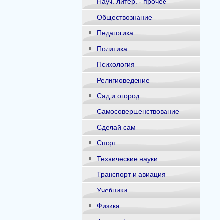
Науч. литер. - прочее
Обществознание
Педагогика
Политика
Психология
Религиоведение
Сад и огород
Самосовершенствование
Сделай сам
Спорт
Технические науки
Транспорт и авиация
Учебники
Физика