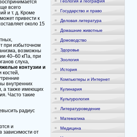
Геология и география
 воспринимается
аще всего
Государство и право
й и т. д. Кроме
 может привести к
Деловая литература
оставляет около 15
Домашние животные
тных,
Домоводство
т при избыточном
Здоровье
анизма, возможны
ии 40–60 кПа, при
Зоология
ганов слуха,
яжелые контузии и
История
 костей,
утренние
Компьютеры и Интернет
вы внутренних
м, а также имеющих
Кулинария
ия. Часто такие
Культурология
Литературоведение
евысить радиус
Математика
ются и
Медицина
в зависимости от