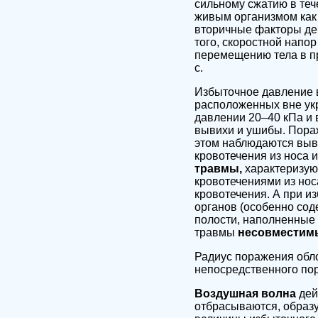
сильному сжатию в те
живым организмом как
вторичные факторы дей
того, скоростной напор
перемещению тела в пр
с.
Избыточное давление в
расположенных вне ук
давлении 20–40 кПа и
вывихи и ушибы. Пор
этом наблюдаются выви
кровотечения из носа 
травмы,
характеризую
кровотечениями из нос
кровотечения. А при 
органов (особенно сод
полости, наполненные 
травмы
несовместимы
Радиус поражения обл
непосредственного по
Воздушная волна
дей
отбрасываются, образу