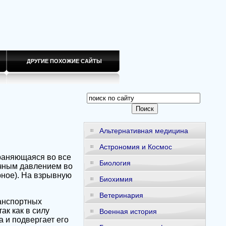
ДРУГИЕ ПОХОЖИЕ САЙТЫ
Альтернативная медицина
Астрономия и Космос
траняющаяся во все
Биология
очным давлением во
рное). На взрывную
Биохимия
Ветеринария
анспортных
к как в силу
Военная история
 и подвергает его