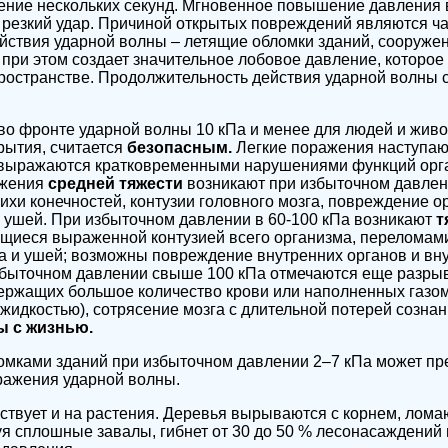
чение нескольких секунд. Мгновенное повышение давления
 резкий удар. Причиной открытых повреждений являются ч
ствия ударной волны – летящие обломки зданий, сооружени
 при этом создает значительное лобовое давление, которое
остранстве. Продолжительность действия ударной волны с
о фронте ударной волны 10 кПа и менее для людей и живо
рытия, считается
безопасным.
Легкие поражения наступаю
 выражаются кратковременными нарушениями функций орг
ажения
средней тяжести
возникают при избыточном давлен
хи конечностей, контузии головного мозга, повреждение ор
и ушей. При избыточном давлении в 60-100 кПа возникают
т
щиеся выраженной контузией всего организма, переломами
а и ушей; возможны повреждение внутренних органов и вн
избыточном давлении свыше 100 кПа отмечаются еще разры
ержащих большое количество крови или наполненных газо
жидкостью), сотрясение мозга с длительной потерей сознан
 с жизнью.
омками зданий при избыточном давлении 2–7 кПа может пр
ражения ударной волны.
ствует и на растения. Деревья вырываются с корнем, лома
я сплошные завалы, гибнет от 30 до 50 % лесонасаждений 