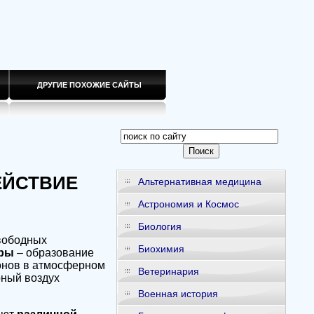
ДРУГИЕ ПОХОЖИЕ САЙТЫ
ЕЙСТВИЕ
Альтернативная медицина
Астрономия и Космос
Биология
вободных
Биохимия
еры
– образование
онов в атмосферном
Ветеринария
рный воздух
Военная история