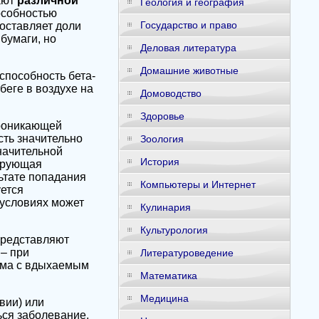
ают
различной
Геология и география
собностью
Государство и право
составляет доли
 бумаги, но
Деловая литература
Домашние животные
пособность бета-
беге в воздухе на
Домоводство
Здоровье
проникающей
сть значительно
Зоология
начительной
История
зирующая
ьтате попадания
Компьютеры и Интернет
уется
условиях может
Кулинария
Культурология
представляют
 – при
Литературоведение
зма с вдыхаемым
Математика
Медицина
вии) или
ся заболевание,