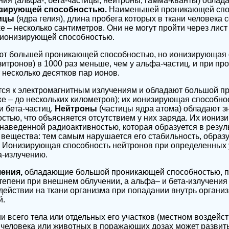
ия (альфа-, бета-частицы, нейтроны, гамма-кванты) облад
зирующей способностью.
Наименьшей проникающей спо
тицы
(ядра гелия), длина пробега которых в ткани человека 
е – несколько сантиметров. Они не могут пройти через лист
ионизирующей способностью.
ют большей проникающей способностью, но ионизирующая с
зитронов) в 1000 раз меньше, чем у альфа-частиц, и при про
 несколько десятков пар ионов.
тся к электромагнитным излучениям и обладают большой 
хе – до нескольких километров); их ионизирующая способно
и бета-частиц.
Нейтроны
(частицы ядра атома) обладают з
тью, что объясняется отсутствием у них заряда. Их иони
 наведенной радиоактивностью, которая образуется в резул
 вещества: тем самым нарушается его стабильность, образ
. Ионизирующая способность нейтронов при определенных 
а-излучению.
ения,
обладающие большой проникающей способностью, 
тепени при внешнем облучении, а альфа– и бета-излучения
ействии на ткани организма при попадании внутрь органи
й.
 всего тела или отдельных его участков (местном воздейст
человека или животных в поражающих дозах может развить