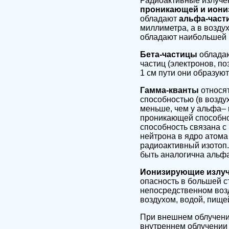
Радиоактивные излучен
проникающей и иони
обладают
альфа-час
миллиметра, а в воздух
обладают наибольшей 
Бета-частицы
облада
частиц (электронов, по
1 см пути они образуют
Гамма-кванты
относя
способностью (в возду
меньше, чем у альфа– 
проникающей способнос
способность связана с
нейтрона в ядро атома
радиоактивный изотоп
быть аналогична альф
Ионизирующие излуч
опасность в большей с
непосредственном возд
воздухом, водой, пище
При внешнем облучении
внутреннем облучении 