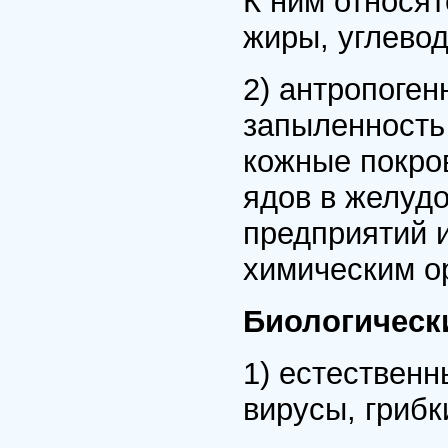
К ним относят
жиры, углево
2) антропоген
запыленность
кожные покро
ядов в желуд
предприятий 
химическим о
Биологическ
1) естественн
вирусы, грибк