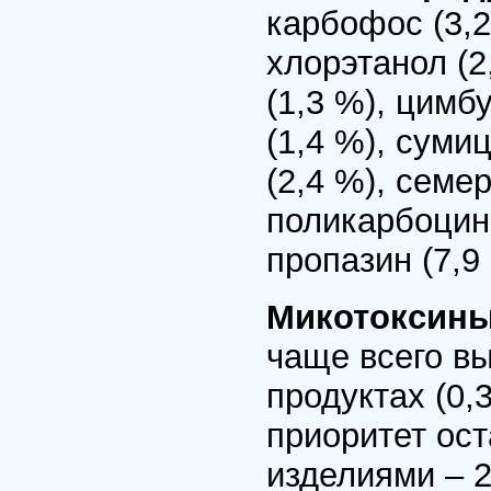
карбофос (3,2 
хлорэтанол (2
(1,3 %), цимб
(1,4 %), суми
(2,4 %), семе
поликарбоцин 
пропазин (7,9
Микотоксин
чаще всего в
продуктах (0,
приоритет ос
изделиями – 