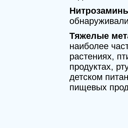
Нитрозамин
обнаруживали
Тяжелые ме
наиболее час
растениях, п
продуктах, рту
детском питан
пищевых проду