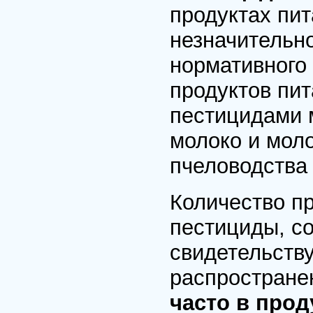
продуктах пи
незначительн
нормативного 
продуктов пи
пестицидами м
молоко и мол
пчеловодства 
Количество п
пестициды, со
свидетельству
распростране
часто в про