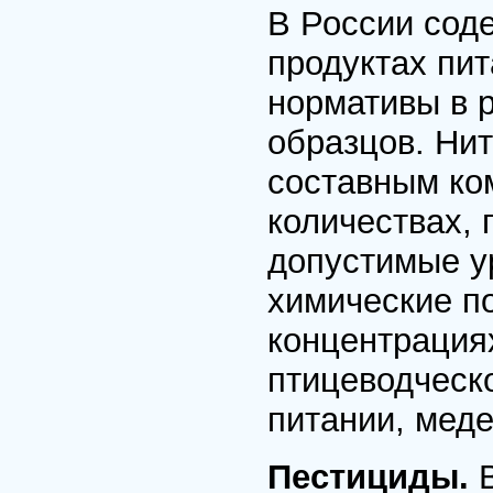
В России сод
продуктах пи
нормативы в 
образцов. Ни
составным ко
количествах,
допустимые ур
химические п
концентрация
птицеводческо
питании, меде
Пестициды.