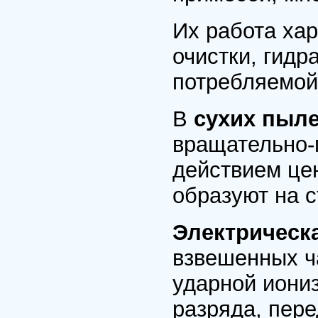
Их работа ха
очистки, гидр
потребляемой
В
сухих пыл
вращательно-
действием це
образуют на с
Электрическ
взвешенных ч
ударной иониз
разряда, пер