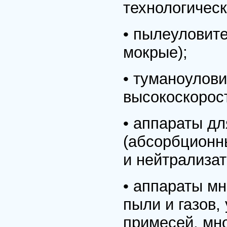
технологичес
• пылеуловите
мокрые);
• туманоулови
высокоскорос
• аппараты дл
(абсорбционн
и нейтрализат
• аппараты мн
пыли и газов,
примесей, мн