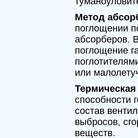
туманоуловит
Метод абсо
поглощении п
абсорберов. 
поглощение г
поглотителям
или малолету
Термическая
способности г
состав венти
выбросов, сг
веществ.