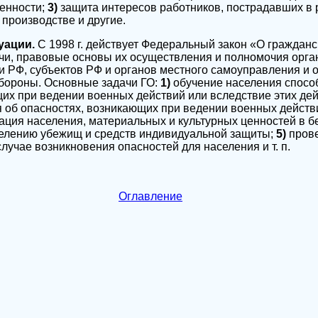
енности;
3)
защита интересов работников, пострадавших в 
 производстве и другие.
уации.
С 1998 г. действует Федеральный закон «О гражданс
чи, правовые основы их осуществления и полномочия орга
и РФ, субъектов РФ и органов местного самоуправления и 
обороны. Основные задачи ГО:
1)
обучение населения спосо
их при ведении военных действий или вследствие этих де
 об опасностях, возникающих при ведении военных действ
ация населения, материальных и культурных ценностей в 
елению убежищ и средств индивидуальной защиты;
5)
пров
лучае возникновения опасностей для населения и т. п.
Оглавление