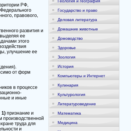
Геология и география
рритории РФ,
 Федерального
Государство и право
нного, правового,
Деловая литература
Домашние животные
венного развития и
 выделяя ее
Домоводство
адачами этого
воздействия
Здоровье
ды, улучшение ее
Зоология
История
дения).
исимо от форм
Компьютеры и Интернет
Кулинария
ников в процессе
зационно-
Культурология
онные и иные
Литературоведение
 1)
признание и
Математика
ам производственной
Медицина
хране труда для
льности и