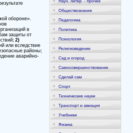
Науч. литер. - прочее
результате
Обществознание
кой обороне».
Педагогика
нов
организаций в
Политика
бам защиты от
Психология
йствий;
2)
ий или вследствие
Религиоведение
безопасные районы;
едение аварийно-
Сад и огород
Самосовершенствование
Сделай сам
Спорт
Технические науки
Транспорт и авиация
Учебники
Физика