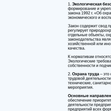
1.
Экологическая без
формирование и укреп
закона 1992 г. «Об ох
экономического и восп
Закон содержит свод п
регулирует природоох
отдельные объекты, ох
законодательства явля
хозяйственной или ин
качества.
К нормативам относятс
Экологические требов
собственности и подчи
2.
Охрана труда
– это
трудовой деятельности
технические, санитарн
мероприятия.
Основные направлени
обеспечение приоритет
деятельности предпри
предприятий всех форм