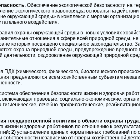
опасность.
Обеспечение экологической безопасности на те
ление экологического правопорядка основаны на действии
ране окружающей среды» в комплексе с мерами организацио
итательного воздействия.
равил охраны окружающей среды в новых условиях хозяйст
ранительные отношения в сфере всей природной среды, не
ране которых посвящено специальное законодательство. З
ются: охрана природной среды, предупреждение вредного 
ой деятельности, оздоровление окружающей природной сре
я ПДК (химического, физического, биологического происхож
ания предъявляются всем хозяйственным субъектам незав
ненности.
 система обеспечения безопасности жизни и здоровья работ
, включающая правовые, социально-экономические, органи
о-гигиенические, лечебно-профилактические, реабилитаци
я государственной политики в области охраны труда:
а жизни и здоровья работников по отношению к результат
ятий;
2)
установление единых нормативных требований по о
 собственности независимо от сферы хозяйственной деяте