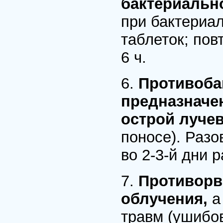
бактериальн
при бактериал
таблеток; пов
6 ч.
6.
Противоба
предназначе
острой луче
поносе). Разо
во 2-3-й дни 
7.
Противорв
облучения,
а
травм (ушибов