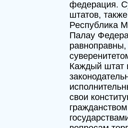
федерация. С
штатов, такж
Республика М
Палау Федера
равноправны,
суверенитето
Каждый штат 
законодательн
исполнительн
свои констит
гражданством.
государствам
вопросам тор