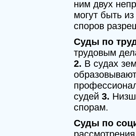
ним двух неп
могут быть из
споров разре
Суды по тру
трудовым дела
2.
В судах зе
образовываютс
профессионал
судей
3.
Низш
спорам.
Суды по соц
рассмотрения