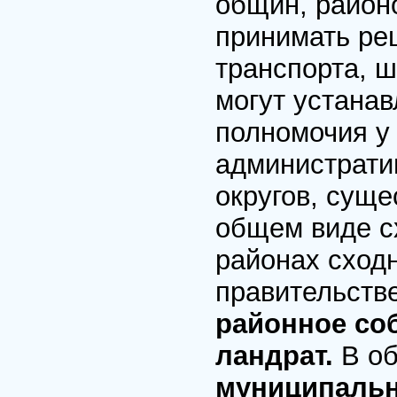
общин, районо
принимать ре
транспорта, шк
могут устана
полномочия у 
администрати
округов, суще
общем виде с
районах сходн
правительст
районное со
ландрат.
В о
муниципальн