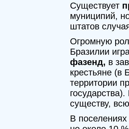
Существует
п
муниципий, н
штатов случая
Огромную рол
Бразилии игр
фазенд,
в за
крестьяне (в 
территории п
государства)
существу, всю
В поселения
но около 10 %