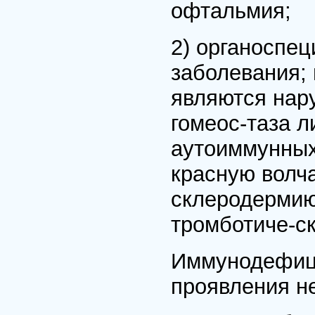
офтальмия;
2) органоспе
заболевания;
являются нар
гомеос-таза л
аутоиммунных
красную волч
склеродермию
тромботиче-с
Иммунодефици
проявления н