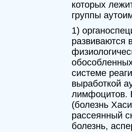
которых лежи
группы аутои
1) органоспе
развиваются 
физиологичес
обособленных
системе реаг
выработкой а
лимфоцитов. В
(болезнь Хаси
рассеянный с
болезнь, асп