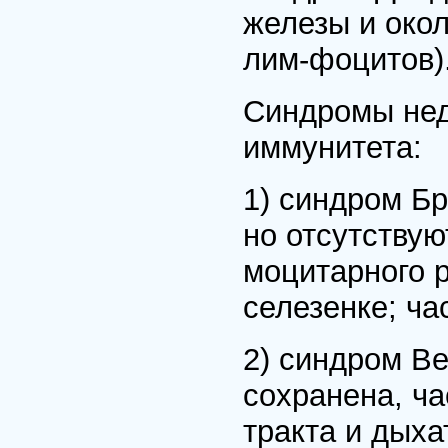
железы и око
лим-фоцитов)
Синдромы нед
иммунитета:
1) синдром Бр
но отсутствую
моцитарного 
селезенке; ч
2) синдром В
сохранена, ч
тракта и дыха