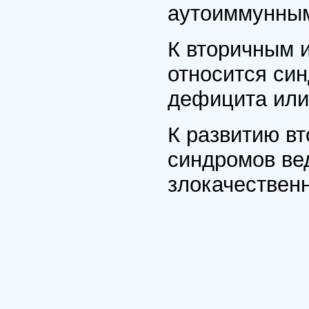
аутоиммунным
К вторичным
относится си
дефицита ил
К развитию в
синдромов вед
злокачествен