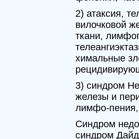
2) атаксия, т
вилочковой ж
ткани, лимфо
телеангиэктаз
химальные зл
рецидивирующ
3) синдром Н
железы и пер
лимфо-пения, 
Синдром недо
синдром Дайд