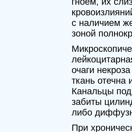
гноем, их сли
кровоизлияний
с наличием ж
зоной полнокр
Микроскопиче
лейкоцитарна
очаги некроза
ткань отечна
Канальцы под
забиты цилин
либо диффузн
При хроничес