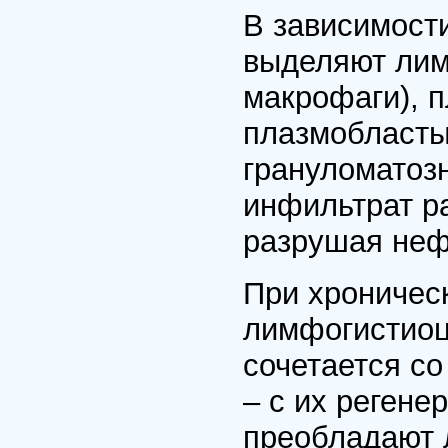
В зависимости
выделяют лим
макрофаги), 
плазмобласты
грануломатоз
инфильтрат р
разрушая неф
При хроничес
лимфогистиоц
сочетается с
– с их регене
преобладают 