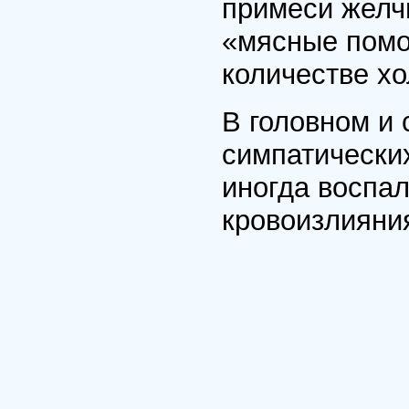
примеси желчи
«мясные помо
количестве х
В головном и 
симпатически
иногда воспа
кровоизлияния