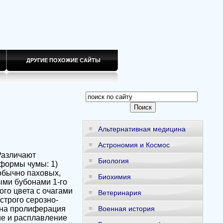
ДРУГИЕ ПОХОЖИЕ САЙТЫ
Альтернативная медицина
Астрономия и Космос
Различают
Биология
 формы чумы: 1)
обычно паховых,
Биохимия
ми бубонами 1-го
ого цвета с очагами
Ветеринария
строго серозно-
рна пролиферация
Военная история
ие и расплавление