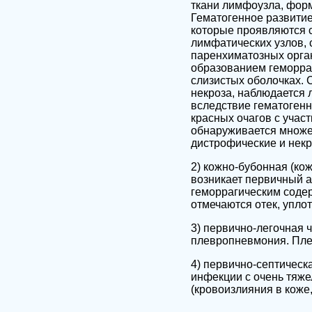
ткани лимфоузла, форм
Гематогенное развитие
которые проявляются 
лимфатических узлов, 
паренхиматозных орган
образованием геморраг
слизистых оболочках. 
некроза, наблюдается 
вследствие гематогенн
красных очагов с учас
обнаруживается множе
дистрофические и некр
2) кожно-бубонная (ко
возникает первичный а
геморрагическим соде
отмечаются отек, упло
3) первично-легочная 
плевропневмония. Плев
4) первично-септическ
инфекции с очень тяж
(кровоизлияния в коже,