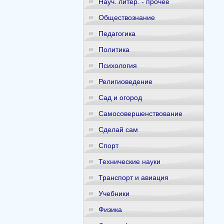
Науч. литер. - прочее
Обществознание
Педагогика
Политика
Психология
Религиоведение
Сад и огород
Самосовершенствование
Сделай сам
Спорт
Технические науки
Транспорт и авиация
Учебники
Физика