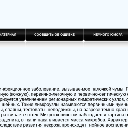
МАТЕРИАЛ
СООБЩИТЬ ОБ ОШИБКЕ
НЕМНОГО ЮМОРА
 инфекционное заболевание, вызывае-мое палочкой чумы. 
ную (кожную), первично-легочную и первично-септическую
ризуется увеличением регионарных лимфатических узлов, 
 шейных. Такие лимфоузлы называются первичными чумны
ы, спаяны, тестоваты, неподвижны, на разрезе темно-красн
а развивается отек. Микроскопически наблюдается картина о
аденита, в ткани накапливается масса микробов. Характе
Вследствие развития некроза происходят гнойное воспален