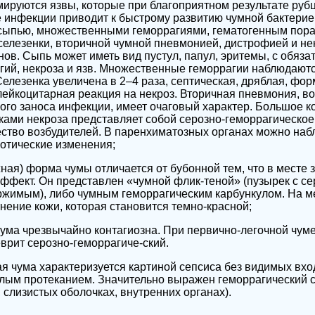
ируются язвы, которые при благоприятном результате руб
 инфекции приводит к быстрому развитию чумной бактерие
сыпью, множественными геморрагиями, гематогенным пор
селезенки, вторичной чумной пневмонией, дистрофией и не
ов. Сыпь может иметь вид пустул, папул, эритемы, с обяз
ий, некроза и язв. Множественные геморрагии наблюдаютс
Селезенка увеличена в 2–4 раза, септическая, дряблая, фо
лейкоцитарная реакция на некроз. Вторичная пневмония, 
ого заноса инфекции, имеет очаговый характер. Большое к
тками некроза представляет собой серозно-геморрагическое
ство возбудителей. В паренхиматозных органах можно наб
отические изменения;
жная) форма чумы отличается от бубонной тем, что в месте
ффект. Он представлен «чумной флик-теной» (пузырек с се
ржимым), либо чумным геморрагическим карбункулом. На м
тнение кожи, которая становится темно-красной;
чума чрезвычайно контагиозна. При первично-легочной чум
рит серозно-геморрагиче-ский.
ая чума характеризуется картиной сепсиса без видимых вх
елым протеканием. Значительно выражен геморрагический 
 слизистых оболочках, внутренних органах).