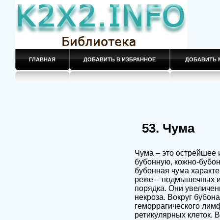
ГЛАВНАЯ
ДОБАВИТЬ В ИЗБРАННОЕ
ДОБАВИТЬ 
53. Чума
Чума – это острейшее
бубонную, кожно-бубон
бубонная чума характе
реже – подмышечных и
порядка. Они увеличен
некроза. Вокруг бубон
геморрагического лимф
ретикулярных клеток. 