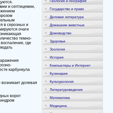
Геология и география
цуются.
мии и септицемии,
Государство и право
ажением
крозом
Деловая литература
ательным
я в серозных и
Домашние животные
рмируются очаги
Домоводство
возникающая
оличество темно-
Здоровье
 воспаление, где
людать
Зоология
История
 заражения
розно-
Компьютеры и Интернет
есте карбункула
Кулинария
Культурология
е возникает долевая
Литературоведение
одных ворот
Математика
синдром
Медицина