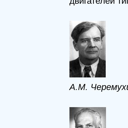
двигателей ти
A.M. Черемух