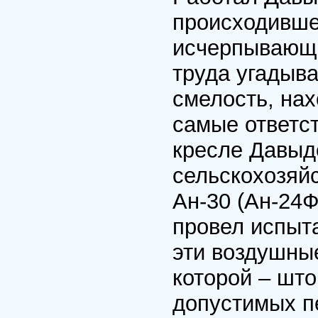
происходивше
исчерпывающе
труда угадыв
смелость, нах
самые ответс
кресле Давыд
сельскохозяй
Ан-30 (Ан-24Ф
провел испыта
эти воздушные
которой – шт
допустимых пе