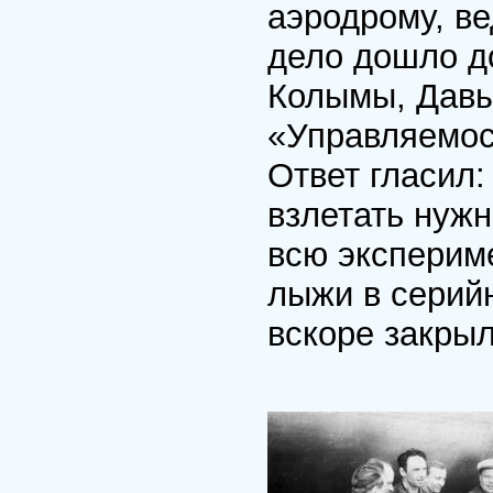
аэродрому, ве
дело дошло до
Колымы, Давы
«Управляемос
Ответ гласил:
взлетать нужн
всю экспериме
лыжи в серийн
вскоре закрыл