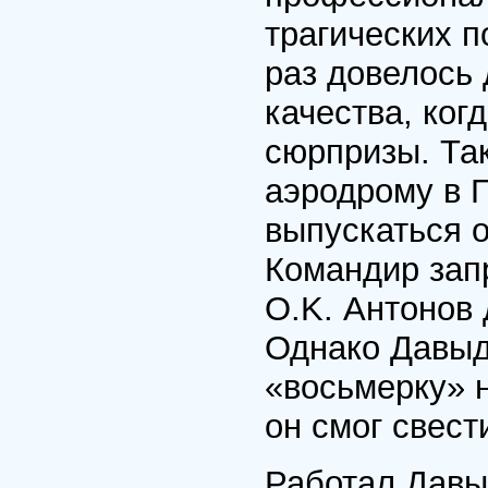
трагических 
раз довелось
качества, ко
сюрпризы. Так
аэродрому в Г
выпускаться 
Командир запр
O.K. Антонов 
Однако Давыд
«восьмерку» 
он смог свес
Работал Давыд