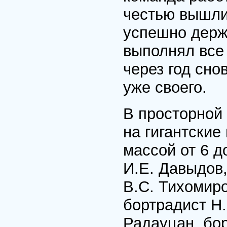
честью вышли
успешно держ
выполнял все
через год сно
уже своего.
В просторной
на гигантски
массой от 6 д
И.Е. Давыдов,
B.C. Тихомиро
бортрадист Н
Радауцан, бор