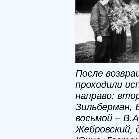
После возвра
проходили ис
направо: втор
Зильберман, В
восьмой – В.А
Жебровский, 