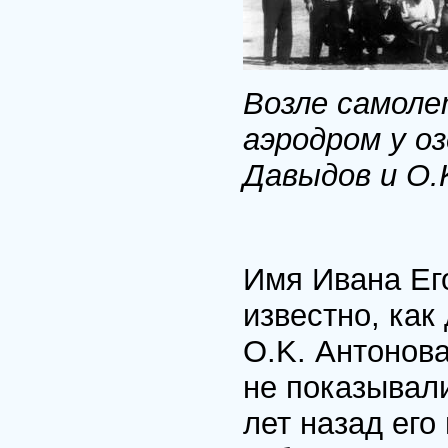
Возле самоле
аэродром у о
Давыдов и O.K
Имя Ивана Ег
известно, как
O.K. Антонова
не показывали
лет назад его