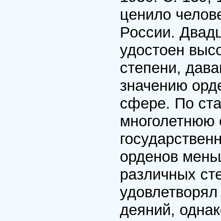
ценило челов
России. Двад
удостоен выс
степени, дава
значению орде
сфере. По ст
многолетнюю 
государствен
орденов мень
различных ст
удовлетворял 
деяний, однак