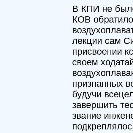
В КПИ не был
КОВ обратилос
воздухоплават
лекции сам С
присвоении ко
своем ходатай
воздухоплаван
признанных в
будучи всецел
завершить те
звание инжен
подкреплялос