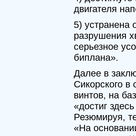
двигателя нап
5) устранена 
разрушения х
серьезное ус
биплана».
Далее в закл
Сикорского в 
винтов, на ба
«достиг здес
Резюмируя, т
«На основании