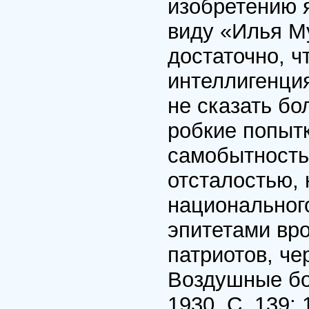
изобретению 
виду «Илья Му
достаточно, 
интеллигенци
не сказать б
робкие попыт
самобытность
отсталостью,
национальног
эпитетами вро
патриотов, че
Воздушные бог
1930. С. 139;