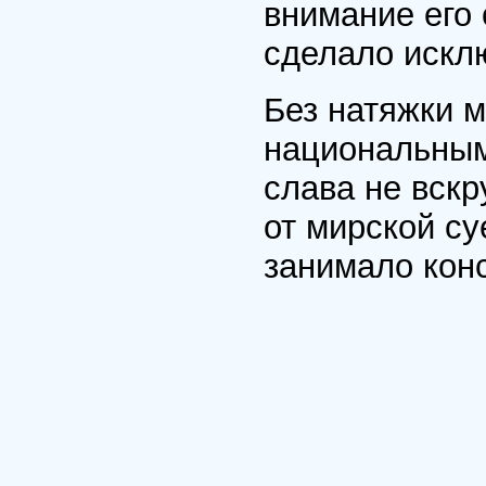
внимание его 
сделало искл
Без натяжки м
национальным 
слава не вск
от мирской су
занимало конс