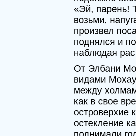
«Эй, парень! 
возьми, напуг
произвел поса
поднялся и по
наблюдая рас
От Элбани Мо
видами Мохау
между холмам
как в свое вр
островерхие 
остекление ка
поднимали го