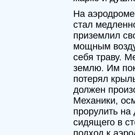
На аэродроме
стал медленн
приземлил св
мощным возду
себя траву. М
землю. Им пок
потерял крыль
должен произо
Механики, ос
прорулить на
сидящего в с
подход к аэр