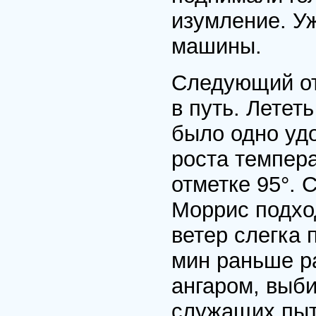
изумление. У
машины.
Следующий отр
в путь. Летет
было одно удо
роста темпера
отметке 95°. 
Моррис подход
ветер слегка 
мин раньше р
ангаром, выби
служащих пыта