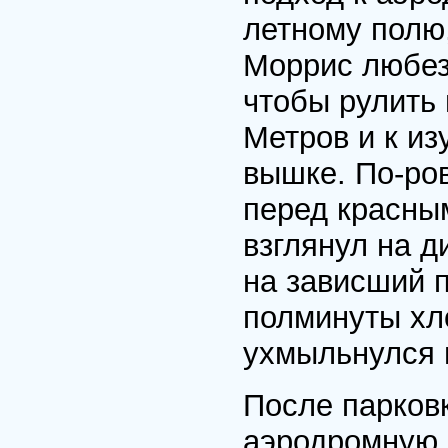
летному полю,
Моррис любезн
чтобы рулить 
Метров и к и
вышке. По-ро
перед красны
взглянул на д
на зависший п
полминуты хло
ухмыльнулся 
После парков
аэродромную с