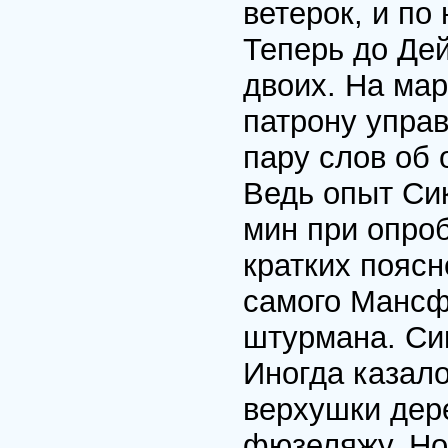
ветерок, и по
Теперь до Де
двоих. На ма
патрону упра
пару слов об 
Ведь опыт Си
мин при опроб
кратких поясн
самого Мансф
штурмана. Си
Иногда казало
верхушки дере
фюзеляжу. Но