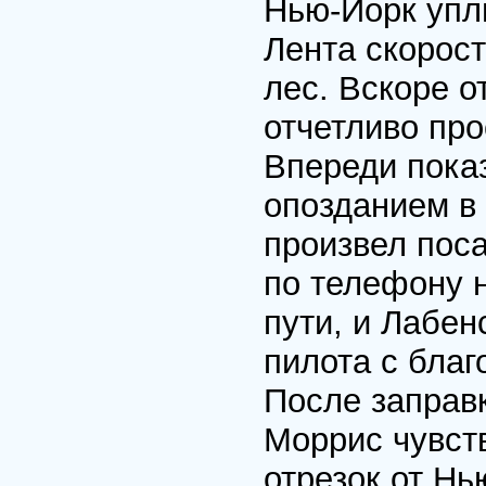
Нью-Йорк упл
Лента скорост
лес. Вскоре о
отчетливо пр
Впереди пока
опозданием в 
произвел поса
по телефону 
пути, и Лабен
пилота с благ
После заправк
Моррис чувст
отрезок от Нь