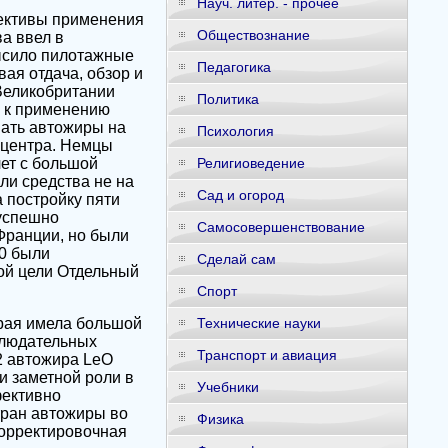
Науч. литер. - прочее
пективы применения
Обществознание
ва ввел в
высило пилотажные
Педагогика
ая отдача, обзор и
Великобритании
Политика
е к применению
мать автожиры на
Психология
 центра. Немцы
лет с большой
Религиоведение
ли средства не на
Сад и огород
 постройку пяти
успешно
Самосовершенствование
Франции, но были
30 были
Сделай сам
ой цели Отдельный
Спорт
орая имела большой
Технические науки
блюдательных
Транспорт и авиация
2 автожира LeO
и заметной роли в
Учебники
фективно
тран автожиры во
Физика
корректировочная