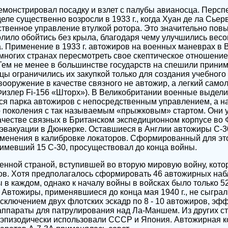
емонстрировал посадку и взлет с палубы авианосца. Перс
ле существенно возросли в 1933 г., когда Хуан де ла Сьер
твенное управление втулкой ротора. Это значительно по
олило обойтись без крыла, благодаря чему улучшились весов
. Применение в 1933 г. автожиров на военных маневрах в 
многих странах пересмотреть свое скептическое отношени
Тем не менее в большинстве государств на спешили прини
ы ограничились их закупкой только для создания учебного
вооружение в качестве связного не автожир, а легкий само
излер Fi-156 «Шторх»). В Великобритании военные выдели
я парка автожиров с непосредственным управлением, а на
о поколения с так называемым «прыжковым» стартом. Они 
ачестве связных в Британском экспедиционном корпусе во 
и эвакуации в Дюнкерке. Оставшиеся в Англии автожиры С-
менения в калибровке локаторов. Сформированный для эт
имевший 15 С-30, просуществовал до конца войны.
нной страной, вступившей во вторую мировую войну, кот
ов. Хотя предполагалось сформировать 46 автожирных на
 в каждом, однако к началу войны в войсках было только 5
. Автожиры, применявшиеся до конца мая 1940 г., не сыграл
исключением двух флотских эскадр по 8 - 10 автожиров, эф
аппараты для патрулирования над Ла-Маншем. Из других с
 эпизодически использовали СССР и Япония. Автожирная 