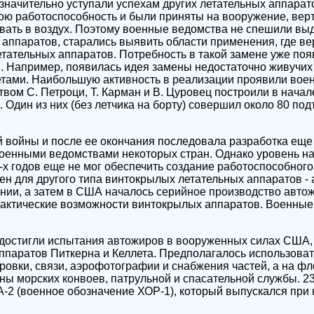
значительно уступали успехам других летательных аппарат
ою работоспособность и были приняты на вооружение, вер
вать в воздух. Поэтому военные ведомства не спешили выд
аппаратов, старались выявить области применения, где ве
тательных аппаратов. Потребность в такой замене уже поя
. Например, появилась идея замены недостаточно живучих
тами. Наибольшую активность в реализации проявили вое
вом С. Петроци, Т. Карман и В. Цуровец построили в начале
 Один из них (без летчика на борту) совершил около 80 под
 войны и после ее окончания последовала разработка еще 
енными ведомствами некоторых стран. Однако уровень нау
-х годов еще не мог обеспечить создание работоспособного 
ен для другого типа винтокрылых летательных аппаратов - а
нии, а затем в США началось серийное производство автож
рактические возможности винтокрылых аппаратов. Военные
остигли испытания автожиров в вооруженных силах США, к
ппаратов Питкерна и Келлета. Предполагалось использова
ировки, связи, аэрофотографии и снабжения частей, а на фл
ны морских конвоев, патрульной и спасательной службы. 23 
-2 (военное обозначение ХОР-1), который выпускался при