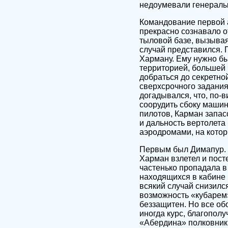
недоумевали генералы.
Командование первой а
прекрасно сознавало о
тыловой базе, вызыва
случай представился. 
Харману. Ему нужно был
территорией, большей 
добраться до секретн
сверхсрочного задания
догадывался, что, по-в
соорудить сбоку машин
пилотов, Карман запас
и дальность вертолет
аэродромами, на котор
Первым был Димапур. О
Харман взлетел и посте
частенько пропадала в
находящихся в кабине 
всякий случай снизился
возможность «кубарем»
беззащитен. Но все об
иногда курс, благополу
«Абердина» полковник 