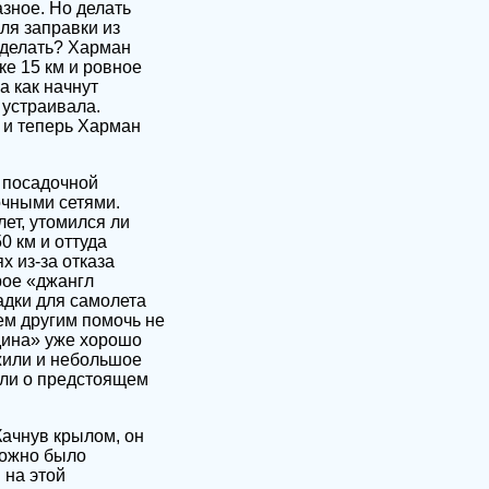
зное. Но делать
Для заправки из
 делать? Харман
ке 15 км и ровное
а как начнут
 устраивала.
5 и теперь Харман
й посадочной
очными сетями.
ет, утомился ли
0 км и оттуда
х из-за отказа
рое «джангл
адки для самолета
ем другим помочь не
рдина» уже хорошо
жили и небольшое
или о предстоящем
Качнув крылом, он
можно было
 на этой