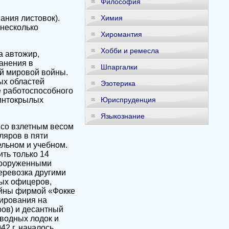
Философия
ания листовок).
Химия
 несколько
Хиромантия
Хобби и ремесла
а автожир,
анения в
Шпаргалки
ой мировой войны.
ых областей
Эзотерика
е работоспособного
винтокрылых
Юриспруденция
Языкознание
 со взлетным весом
пляров в пяти
ельном и учебном.
ть только 14
 вооруженными
перевозка другими
ных офицеров,
войны фирмой «Фокке
ирования на
ров) и десантный
дводных лодок и
42 г. началось