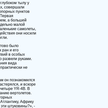
глубоком тылу у
ах, совершали
опорных пунктов
 Первая
нем, а большей
едельно малой
маленькие самолеты,
действия они носили
гли.
отово было
 ран и его
твий в особых
о развели руками.
ания вида
 практически не
Там он познакомился
астерялся, и вскоре
 четыре YR-4B. В
ванию вертолетов.
торных
 Атлантику, Африку
 эти штуковины?», -