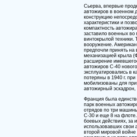
Сьерва, впервые прод
автожиров в военном де
конструкцию непосредс
характеристики и позв
компактность автожира
заставило военных во 
винтокрылой техники. 
вооружение. Американц
предпочли принять на 
механизацией крыла (Ф
расширение имевшегос
автожиров С-40 новог
эксплуатировались в к
потеряны в 1940 г. пр
мобилизованы для при
автожирный эскадрон, 
Франция была единстве
парк военных автожир
отрядов по три машины
С-30 и еще 8 на флоте
боевых действиях, за 
использовавших свои 
второй мировой войне