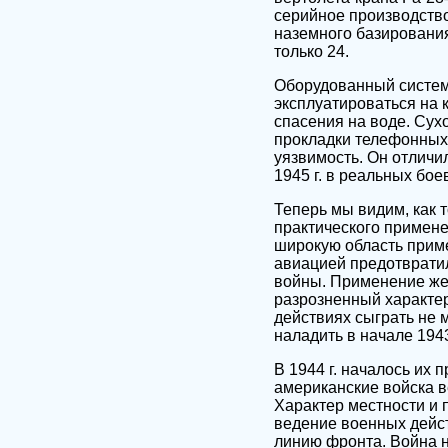
серийное производство
наземного базирования
только 24.
Оборудованный системо
эксплуатироваться на 
спасения на воде. Сух
прокладки телефонных 
уязвимость. Он отличил
1945 г. в реальных бо
Теперь мы видим, как 
практического примене
широкую область прим
авиацией предотврати
войны. Применение же
разрозненный характер
действиях сыграть не 
наладить в начале 1943
В 1944 г. началось их
американские войска в
Характер местности и 
ведение военных дейст
линию фронта. Война 