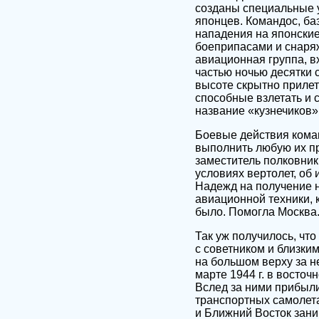
созданы специальные 
японцев. Командос, ба
нападения на японские
боеприпасами и снаря
авиационная группа, в
частью ночью десятки 
высоте скрытно прилет
способные взлетать и 
название «кузнечиков»
Боевые действия кома
выполнить любую их пр
заместитель полковник
условиях вертолет, об
Надежд на получение 
авиационной техники, 
было. Помогла Москва
Так уж получилось, чт
с советником и близким
на большом верху за н
марте 1944 г. в восто
Вслед за ними прибыл
транспортных самолета
и Ближний Восток заним