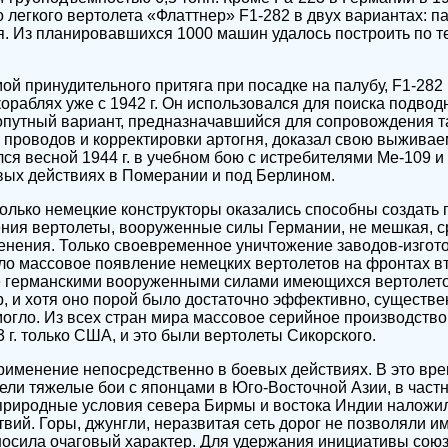
 легкого вертолета «Флаттнер» F1-282 в двух вариантах: п
. Из планировавшихся 1000 машин удалось построить по т
й принудительного притяга при посадке на палубу, F1-282
кораблях уже с 1942 г. Он использовался для поиска подвод
опутный вариант, предназначавшийся для сопровождения т
проводов и корректировки артогня, доказал свою выживае
ся весной 1944 г. в учебном бою с истребителями Me-109 и 
евых действиях в Померании и под Берлином.
только немецкие конструкторы оказались способны создать 
ния вертолеты, вооруженные силы Германии, не мешкая, с
енения. Только своевременное уничтожение заводов-изгот
ло массовое появление немецких вертолетов на фронтах в
 германскими вооруженными силами имеющихся вертолето
, и хотя оно порой было достаточно эффективно, существе
могло. Из всех стран мира массовое серийное производство
 г. только США, и это были вертолеты Сикорского.
 применение непосредственно в боевых действиях. В это вре
ели тяжелые бои с японцами в Юго-Восточной Азии, в частн
природные условия севера Бирмы и востока Индии наложил
вий. Горы, джунгли, неразвитая сеть дорог не позволяли 
носила очаговый характер. Для удержания инициативы сою