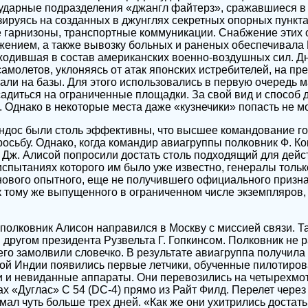
ударные подразделения «джангл файтерз», сражавшиеся в 
зируясь на созданных в джунглях секретных опорных пункт
 гарнизоны, транспортные коммуникации. Снабжение этих 
жением, а также вывозку больных и раненых обеспечивала
ходившая в состав американских военно-воздушных сил. Д
самолетов, уклоняясь от атак японских истребителей, на пр
али на базы. Для этого использовались в первую очередь 
садиться на ограниченные площадки. За свой вид и способ 
. Однако в некоторые места даже «кузнечики» попасть не мо
ндос были столь эффективны, что высшее командование г
осьбу. Однако, когда командир авиагруппы полковник Ф. Кок
 Дж. Алисой попросили достать столь подходящий для дейс
 испытаниях которого им было уже известно, генералы тольк
нового опытного, еще не получившего официального призн
к тому же выпущенного в ограниченном числе экземпляров,
.
о полковник Алисон направился в Москву с миссией связи. 
 другом президента Рузвельта Г. Гопкинсом. Полковник не р
его замолвили словечко. В результате авиагруппа получила
чной Индии появились первые летчики, обученные пилотиро
и и невиданные аппараты. Они перевозились на четырехмо
х «Дуглас» С 54 (DC-4) прямо из Райт Филд. Перелет через
ал чуть больше трех дней. «Как же они ухитрились достать