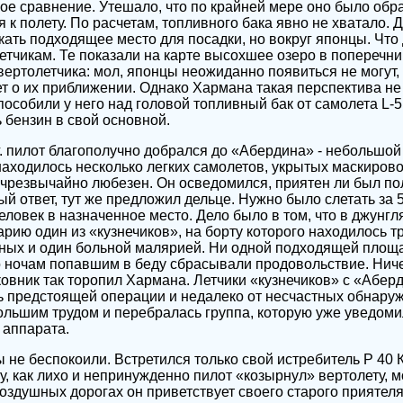
ое сравнение. Утешало, что по крайней мере оно было обра
я к полету. По расчетам, топливного бака явно не хватало. 
кать подходящее место для посадки, но вокруг японцы. Что
етчикам. Те показали на карте высохшее озеро в поперечни
вертолетчика: мол, японцы неожиданно появиться не могут, 
ает о их приближении. Однако Хармана такая перспектива не
пособили у него над головой топливный бак от самолета L-
 бензин в свой основной.
г. пилот благополучно добрался до «Абердина» - небольшо
находилось несколько легких самолетов, укрытых маскиров
чрезвычайно любезен. Он осведомился, приятен ли был пол
ый ответ, тут же предложил дельце. Нужно было слетать за 5
ловек в назначенное место. Дело было в том, что в джунгля
арию один из «кузнечиков», на борту которого находилось т
ных и один больной малярией. Ни одной подходящей площ
о ночам попавшим в беду сбрасывали продовольствие. Нич
ковник так торопил Хармана. Летчики «кузнечиков» с «Абе
ь предстоящей операции и недалеко от несчастных обнару
большим трудом и перебралась группа, которую уже уведом
 аппарата.
 не беспокоили. Встретился только свой истребитель Р 40 
у, как лихо и непринужденно пилот «козырнул» вертолету, 
воздушных дорогах он приветствует своего старого приятеля