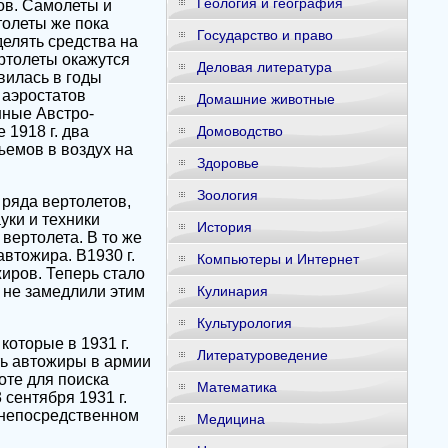
Геология и география
ов. Самолеты и
толеты же пока
Государство и право
елять средства на
ртолеты окажутся
Деловая литература
вилась в годы
 аэростатов
Домашние животные
нные Австро-
 1918 г. два
Домоводство
ъемов в воздух на
Здоровье
Зоология
ряда вертолетов,
ки и техники
История
вертолета. В то же
втожира. В1930 г.
Компьютеры и Интернет
иров. Теперь стало
 не замедлили этим
Кулинария
Культурология
оторые в 1931 г.
Литературоведение
ть автожиры в армии
оте для поиска
Математика
сентября 1931 г.
 непосредственном
Медицина