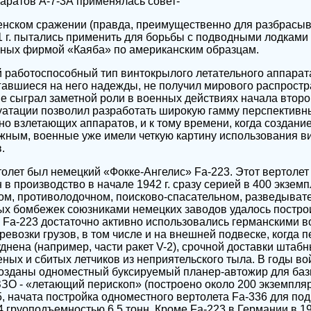
паратов А-7-3А применялась совет-
нском сражении (правда, преимущественно для разбрасыв
 г. пытались применить для борьбы с подводными лодками
нных фирмой «Каяба» по американским образцам.
 работоспособный тип винтокрылого летательного аппарат
гавшиеся на него надежды, не получил мирового распростр
е сыграл заметной роли в военных действиях начала втор
уатации позволил разработать широкую гамму перспективн
о взлетающих аппаратов, и к тому времени, когда создани
ожным, военные уже имели четкую картину использования 
.
лет был немецкий «Фокке-Ангелис» Fa-223. Этот вертолет
 в производство в начале 1942 г. сразу серией в 400 экзем
ом, противолодочном, поисково-спасательном, разведыват
ых бомбежек союзниками немецких заводов удалось построи
ы Fa-223 достаточно активно использовались германскими
евозки грузов, в том числе и на внешней подвеске, когда 
днена (например, части ракет V-2), срочной доставки штаб
еных и сбитых летчиков из неприятельского тыла. В годы 
созданы одноместный буксируемый планер-автожир для баз
ЗО - «летающий перископ» (построено около 200 экземпля
, начата постройка одноместного вертолета Fa-336 для по
 груоподъемностью 6,5 тонн. Кроме Fa-223 в Германии в 19