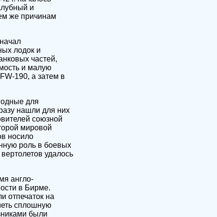
алубный и
ем же причинам
 начал
ных лодок и
анковых частей,
мость и малую
FW-190, а затем в
годные для
разу нашли для них
овителей союзной
торой мировой
в носило
нную роль в боевых
 вертолетов удалось
мя англо-
ости в Бирме.
и отпечаток на
иметь сплошную
зниками были