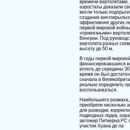
времени вертолетами, 
аэростаты доказали св
могли только подпрыги
создание винтокрылых 
эффективнее других ле
первой мировой войны
«привязными» вертоле
Венгрии. Под руководст
вертолета разных схем.
высоту до 50 м.
В годы первой мировой
финансировавшаяся во
вплоть до середины 30
время он был достаточ
сначала в Великобрита
реально определить п
воспользоваться.
Наибольшего размаха д
приобрели несколько а
для разведки, коррект
подводных лодок, охра
автожир Питкерна PC А
участии Хуана де ла