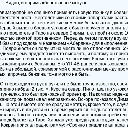
 - Видно, и впрямь «береты» все могут».
виагруппой не спешило применять новую технику в боевы
тветственность. Вертолетчики со своими аппаратами распо
я любопытство и скептические усмешки бывалых воздушных
Первый вылет в боевых условиях было поручено вполнить 
о перелететь в Таро на севере Бирмы, т. е. пройти около 1
частью занятой противником. Перед вылетом пилоту вручи
ой базы под кодовым названием «Абердин» для выполнения
. Подробности он получит на месте лично от полковника Ко
идимому, ему придется кого-то вывозить, и поэтому он при
ы ложемент и установить на него носилки. Кроме того, учи
ся канистрами с бензином. Его YR-4B ранее использовался
а была небольшой, соизмеримой с расстояниями между пр
ых, впрочем, бензина тоже могло не быть.
н переходил из рук в руки, и не было точно известно, свои
пенно набрал 2 тыс. м. Курс на север. Пилот шел по узкоко
 туннелях, это был прекрасный ориентир. На компас надежд
канистр он показывал неправильно. Вскоре показался Дима
. На этой высоте его не сразу заметят, и, кроме того, в случ
 нырнуть в джунгли и на время укрыться. Ведь вертолет 
ошлось. Так он в ожидании появления японских истребителе
чно добрался до Таро. Харман уже предвкушал отдых на нес
Кокран прислал радиограмму: «Срочно пришлите аппарат 