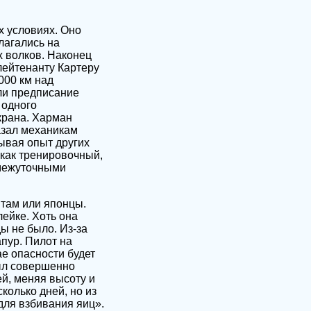
х условиях. Оно
лагались на
 волков. Наконец
лейтенанту Картеру
000 км над
ли предписание
 одного
крана. Харман
казал механикам
тывая опыт других
 как тренировочный,
омежуточными
 там или японцы.
лейке. Хоть она
ы не было. Из-за
пур. Пилот на
ае опасности будет
был совершенно
й, меняя высоту и
колько дней, но из
для взбивания яиц».