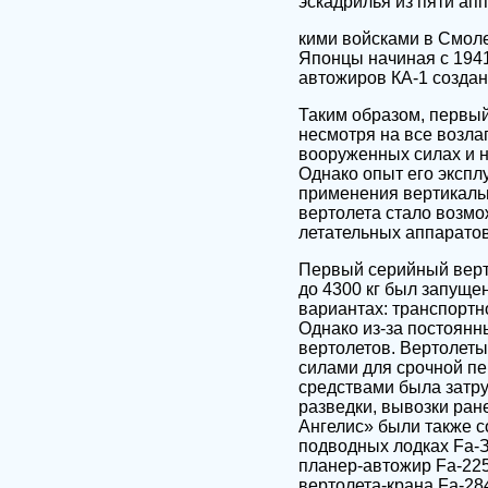
эскадрилья из пяти ап
кими войсками в Смоле
Японцы начиная с 1941
автожиров КА-1 созда
Таким образом, первый
несмотря на все возла
вооруженных силах и н
Однако опыт его экспл
применения вертикальн
вертолета стало возм
летательных аппаратов
Первый серийный верто
до 4300 кг был запущен
вариантах: транспортн
Однако из-за постоянн
вертолетов. Вертолет
силами для срочной пер
средствами была затру
разведки, вывозки ран
Ангелис» были также 
подводных лодках Fa-З
планер-автожир Fa-225
вертолета-крана Fa-284