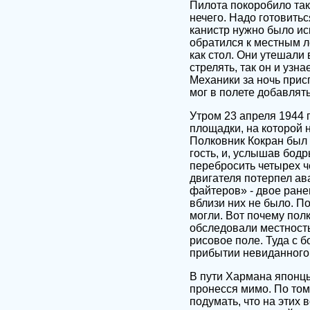
Пилота покоробило так
нечего. Надо готовитьс
канистр нужно было ис
обратился к местным л
как стол. Они утешали 
стрелять, так он и узн
Механики за ночь прис
мог в полете добавлять
Утром 23 апреля 1944 
площадки, на которой 
Полковник Кокран был 
гость, и, услышав бодр
перебросить четырех че
двигателя потерпел ав
файтеров» - двое ране
вблизи них не было. П
могли. Вот почему пол
обследовали местност
рисовое поле. Туда с 
прибытии невиданного
В пути Хармана японцы
пронесся мимо. По том
подумать, что на этих 