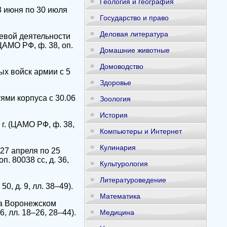
Геология и география
8 июня по 30 июля
Государство и право
Деловая литература
евой деятельности
ЦАМО РФ, ф. 38, оп.
Домашние животные
Домоводство
х войск армии с 5
Здоровье
ями корпуса с 30.06
Зоология
История
г. (ЦАМО РФ, ф. 38,
Компьютеры и Интернет
Кулинария
 27 апреля по 25
. 80038 сс, д. 36,
Культурология
Литературоведение
0, д. 9, лл. 38–49).
Математика
на Воронежском
6, лл. 18–26, 28–44).
Медицина