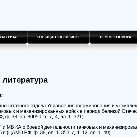
МАТЕРИАЛ
СООБЩИТЬ ОБ ОШИБКЕ
НЕМНОГО ЮМОРА
 литература
:
нно-штатного отдела Управления формирования и укомплек
нковых и механизированных войск в период Великой Отече
 ф. 38, оп. 80050 сс, д. 4, лл. 1–321).
Т и MB КА о боевой деятельности танковых и механизирова
 г. (ЦАМО РФ, ф. 38, оп. 11353, д. 1112, лл. 1–49).