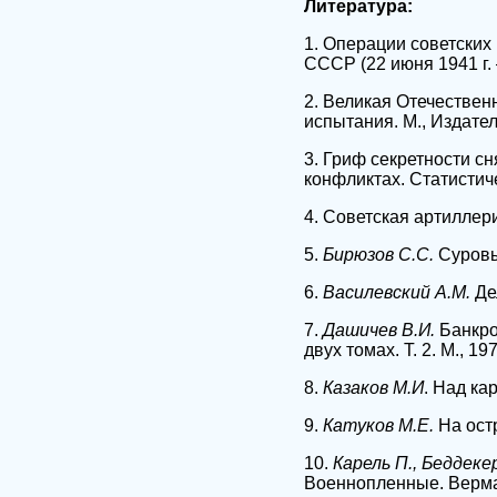
Литература:
1. Операции советски
СССР (22 июня 1941 г. —
2. Великая Отечествен
испытания. М., Издател
3. Гриф секретности с
конфликтах. Статистиче
4. Советская артиллери
5.
Бирюзов С.С.
Суровые
6.
Василевский А.М.
Дел
7.
Дашичев В.И.
Банкро
двух томах. Т. 2. М., 197
8.
Казаков М.И
. Над ка
9.
Катуков М.Е.
На остр
10.
Карель П., Беддекер
Военнопленные. Вермахт