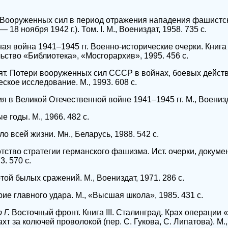
х Вооруженных сил в период отражения нападения фашистс
 18 ноября 1942 г.). Том. I. М., Воениздат, 1958. 735 с.
ная война 1941–1945 гг. Военно-исторические очерки. Книг
ьство «Библиотека», «Мосгорархив», 1995. 456 с.
нят. Потери вооруженных сил СССР в войнах, боевых дейст
ское исследование. М., 1993. 608 с.
я в Великой Отечественной войне 1941–1945 гг. М., Военизда
 годы. М., 1966. 482 с.
о всей жизни. Мн., Беларусь, 1988. 542 с.
тство стратегии германского фашизма. Ист. очерки, докуме
3. 570 с.
ртой былых сражений. М., Воениздат, 1971. 286 с.
ие главного удара. М., «Высшая школа», 1985. 431 с.
 Г.
Восточный фронт. Книга III. Сталинград. Крах операции 
 за колючей проволокой (пер. С. Гукова, С. Липатова). М., 