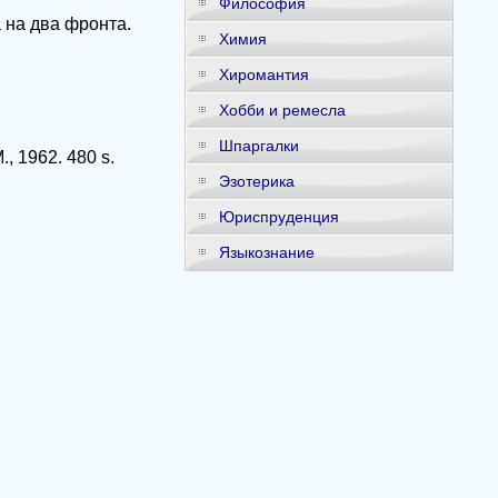
Философия
 на два фронта.
Химия
Хиромантия
Хобби и ремесла
Шпаргалки
, 1962. 480 s.
Эзотерика
Юриспруденция
Языкознание