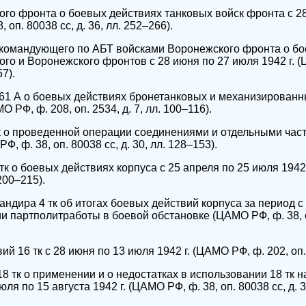
ого фронта о боевых действиях танковых войск фронта с 2
 оп. 80038 сс, д. 36, лл. 252–266).
 командующего по АБТ войсками Воронежского фронта о бо
го и Воронежского фронтов с 28 июня по 27 июля 1942 г. (
57).
61 А о боевых действиях бронетанковых и механизированны
О РФ, ф. 208, оп. 2534, д. 7, лл. 100–116).
тк о проведенной операции соединениями и отдельными част
Ф, ф. 38, оп. 80038 сс, д. 30, лл. 128–153).
тк о боевых действиях корпуса с 25 апреля по 25 июля 1942 
 200–215).
ндира 4 тк об итогах боевых действий корпуса за период с
ии партполитработы в боевой обстановке (ЦАМО РФ, ф. 38, оп
й 16 тк с 28 июня по 13 июля 1942 г. (ЦАМО РФ, ф. 202, оп. 5
18 тк о применении и о недостатках в использовании 18 тк 
ля по 15 августа 1942 г. (ЦАМО РФ, ф. 38, оп. 80038 сс, д. 3