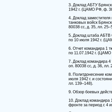
3. Доклад АБТУ Брянск
1942 г. (ЦАМО РФ, ф. 38,
4. Доклад заместителя
танковых войск Брянско
80038 сс, д. 35, лл. 25–
5. Доклад штаба АБТВ 
по 10 июля 1942 г. (ЦАМ
6. Отчет командира 1 
по 11.07.1942 г. (ЦАМО Р
7. Доклад командира 4 
оп. 80038 сс, д. 36, лл.
8. Политдонесение кома
июля 1942 г. и состоян
лл. 139–148).
9. Обзор боевых действи
10. Доклад командира 
фронте за период с 4 ию