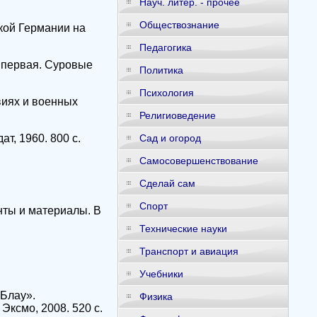
Науч. литер. - прочее
Обществознание
кой Германии на
Педагогика
а первая. Суровые
Политика
Психология
виях и военных
Религиоведение
т, 1960. 800 с.
Сад и огород
Самосовершенствование
Сделай сам
Спорт
нты и материалы. В
Технические науки
Транспорт и авиация
Учебники
«Блау».
Физика
Эксмо, 2008. 520 с.