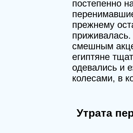
постепенно на
перенимавшие 
прежнему ост
приживалась. 
смешным акце
египтяне тщат
одевались и 
колесами, в к
Утрата пе