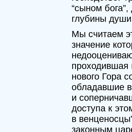
“сыном бога”,
глубины души
Мы считаем э
значение кото
недооцениваю
проходившая 
нового Гора с
обладавшие в
и соперничавш
доступа к эт
в венценосцы”
законным цар