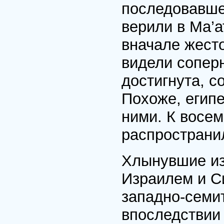
последовавшее
верили в Ма’а
вначале жест
видели соперн
достигнута, с
Похоже, египе
ними. К восем
распространил
Хлынувшие из
Израилем и Си
западно-семит
впоследствии