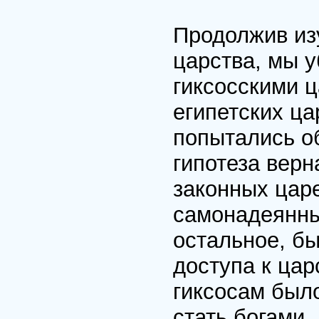
Продолжив из
царства, мы у
гиксосскими 
египетских ца
попытались о
гипотеза верн
законных цар
самонадеянны
остальное, б
доступа к ца
гиксосам было
стать богами