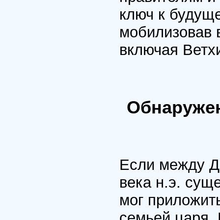
ключ к будуще
мобилизовав 
включая Ветхи
Обнаруже
Если между Д
века н.э. сущ
мог приложит
семьей царя.