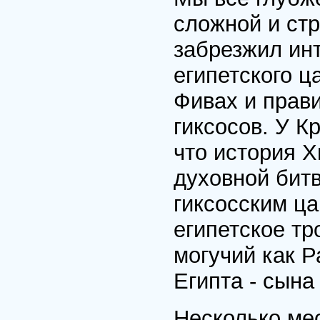
сложной и стр
забрезжил инт
египетского ц
Фивах и прав
гиксосов. У К
что история 
духовной битв
гиксосским ц
египетское тр
могучий как Р
Египта - сына 
Несколько ме