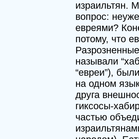
израильтян. 
вопрос: неуже
евреями? Коне
потому, что е
Разрозненные
называли “ха
“евреи”), был
на одном язык
друга внешнос
гиксосы-хаби
частью объед
израильтянами