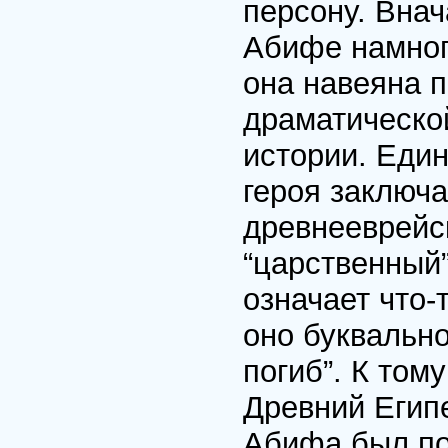
персону. Внач
Абифе намног
она навеяна п
драматическо
истории. Еди
героя заключа
древнееврейс
“царственный
означает что-
оно буквально
погиб”. К том
Древний Егип
Абифа был пос