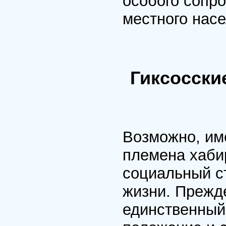
особого сопр
местного насе
Гиксосски
Возможно, им
племена хаби
социальный ст
жизни. Прежде
единственный