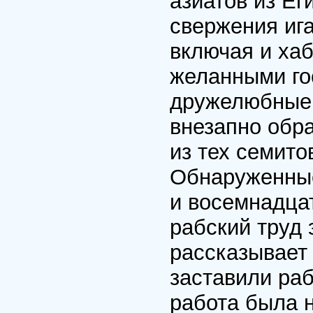
азиатов из Ег
свержения ига
включая и хаб
желанными го
дружелюбные е
внезапно обра
из тех семито
Обнаруженные
и восемнадцат
рабский труд 
рассказывает
заставили раб
работа была н