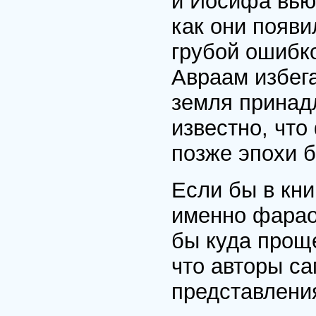
и Иосифа вьюч
как они появи
грубой ошибко
Авраам избега
земля принад
известно, чт
позже эпохи б
Если бы в кни
именно фарао
бы куда прощ
что авторы с
представлени