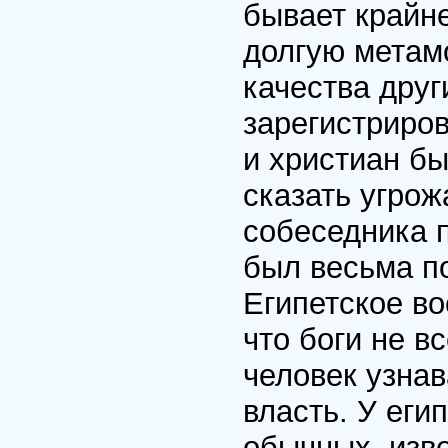
бывает крайн
долгую метам
качества друг
зарегистриро
и христиан бы
сказать угро
собеседника п
был весьма по
Египетское в
что боги не в
человек узнав
власть. У еги
обычных, изве