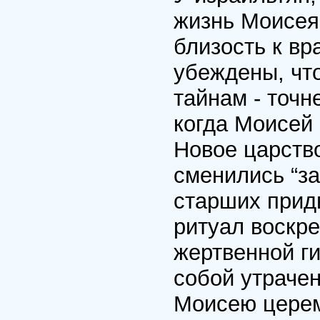
жизнь Моисея
близость к вр
убеждены, что
тайнам - точн
когда Моисей
Новое царств
сменились “з
старших прид
ритуал воскре
жертвенной г
собой утраче
Моисею церем